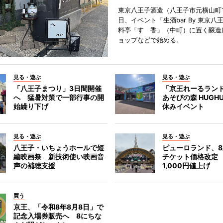
東京八王子酒造（八王子市元横山町1
日、イベント「生酒bar By 東京八
料亭「すゞ香」（中町）に置く醸造
ョップなどで始める。
見る・遊ぶ
見る・遊ぶ
「八王子まつり」3日間開催
「京王れーるラン
へ 猛暑対策で一部行事の開
あそびの森 HUGH
始繰り下げ
休みイベント
見る・遊ぶ
見る・遊ぶ
八王子・いちょうホールで短
ピューロランド、
編映画祭 新技術使い映画音
チケット価格改定
声の補聴支援
1,000円値上げ
買う
京王、「令和8年8月8日」で
記念入場券販売へ 8にちな