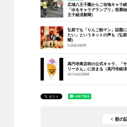
広域八王子圏からご当地キャラ続
「ゆるキャラグランプリ」投票始
王子経済新聞）
弘前でも「りんご飴マン」話題に
たい」というネットの声も（弘前
聞）
弘前経済新聞
高円寺商店街の公式キャラ、「サ
リーさん」に決まる（高円寺経済
高円寺経済新聞
前の