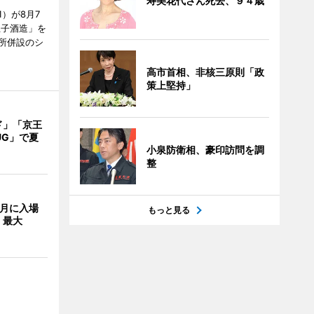
寿美花代さん死去、９４歳
）が8月7
王子酒造」を
所併設のシ
高市首相、非核三原則「政
策上堅持」
ド」「京王
UG」で夏
小泉防衛相、豪印訪問を調
整
8月に入場
もっと見る
 最大