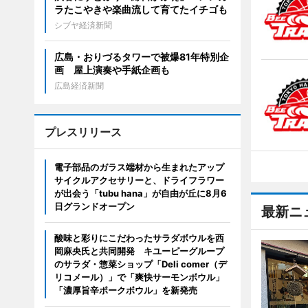
ラたこやきや楽曲流して育てたイチゴも
シブヤ経済新聞
広島・おりづるタワーで被爆81年特別企
画 屋上演奏や手紙企画も
広島経済新聞
プレスリリース
電子部品のガラス端材から生まれたアップ
サイクルアクセサリーと、ドライフラワー
が出会う「tubu hana」が自由が丘に8月6
日グランドオープン
最新ニ
酸味と彩りにこだわったサラダボウルを西
岡麻央氏と共同開発 キユーピーグループ
のサラダ・惣菜ショップ「Deli comer（デ
リコメール）」で「爽快サーモンボウル」
「濃厚旨辛ポークボウル」を新発売