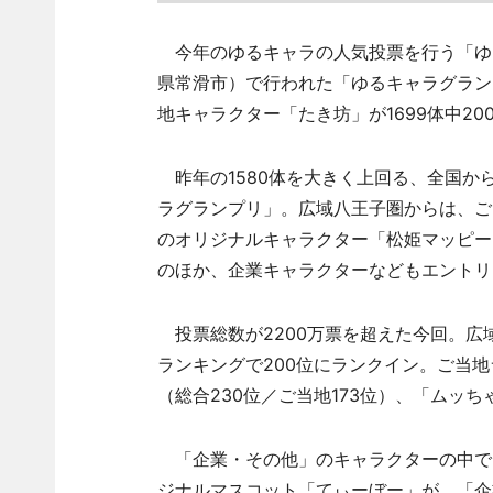
今年のゆるキャラの人気投票を行う「ゆる
県常滑市）で行われた「ゆるキャラグランプリ
地キャラクター「たき坊」が1699体中20
昨年の1580体を大きく上回る、全国から
ラグランプリ」。広域八王子圏からは、ご
のオリジナルキャラクター「松姫マッピー
のほか、企業キャラクターなどもエントリ
投票総数が2200万票を超えた今回。広域
ランキングで200位にランクイン。ご当地
（総合230位／ご当地173位）、「ムッち
「企業・その他」のキャラクターの中で
ジナルマスコット「てぃーぼー」が、「企