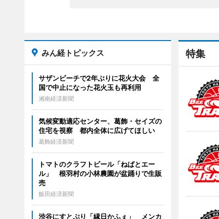
みん経トピックス
特集
サザンビーチで2年ぶりに花火大会 全
国で中止になった花火玉も再利用
湘南経済新聞
気候変動適応センター、葛飾・セイズの
住宅を視察 都内全体に広げてほしい
葛飾経済新聞
トマトのクラフトビール「ねばとエー
ル」 根羽村の小林農園が盆踊りで生販
売
飯田経済新聞
渋谷にすとぷり「縁日かふぇ」 メンカ