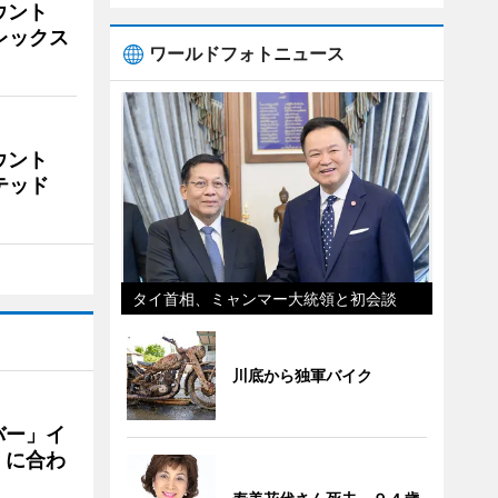
ウント
ビレックス
ワールドフォトニュース
ウント
イテッド
タイ首相、ミャンマー大統領と初会談
川底から独軍バイク
バー」イ
」に合わ