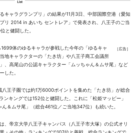
List
キャラグランプリ」の結果が11月3日、中部国際空港（愛知
 2014 in あいち セントレア」で発表され、八王子のご当
0位と健闘した。
1699体のゆるキャラが参戦した今年の「ゆるキャ
［広告］
当地キャラクターの「たき坊」や八王子商工会議所
」、高尾山の公認キャラクター「ムッちゃん＆ムサ尾」など
ーした。
八王子圏では約1万6000ポイントを集めた「たき坊」が総合
ランキングでは152位と健闘した。これに「松姫マッピー」
ゃん＆ムサ尾」（総合461位／ご当地347位）も続いた。
は、帝京大学八王子キャンパス（八王子市大塚）の公式オリ
業・その他」ランキングで107位と善戦。総合ランキングで