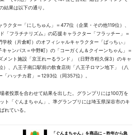
ーの結果は以下の通り。
ラクター「にしちゅん」＝477位（企業・その他119位）、
ド「フラチナリズム」の応援キャラクター「フラッチー」＝
専門学校（片倉町）のオフィシャルキャラクター「ぱっちぃ」
王子キャンパス＝中野町）の「コーガくん＆クイーンちゃん」＝
ーズメント施設「京王れーるランド」（日野市程久保3）のキャ
9位）、八王子南口駅前の飲食店街「八王子ロマン地下」（八
「ハッチカ君」＝1293位（同357位）。
者投票を合わせて結果を出した。グランプリには100万を
ット「ぐんまちゃん」、準グランプリには埼玉県深谷市のキ
ばれている。
「ぐんまちゃん」を商品に－昨年から急