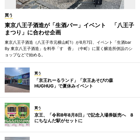
買う
東京八王子酒造が「生酒バー」イベント 「八王子
まつり」に合わせ企画
東京八王子酒造（八王子市元横山町1）が8月7日、イベント「生酒bar
By 東京八王子酒造」を料亭「すゞ香」（中町）に置く醸造所併設のシ
ョップなどで始める。
買う
「京王れーるランド」「京王あそびの森
HUGHUG」で夏休みイベント
買う
京王、「令和8年8月8日」で記念入場券販売へ 8
にちなんだ駅がセットに