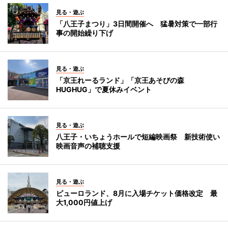
見る・遊ぶ
「八王子まつり」3日間開催へ 猛暑対策で一部行
事の開始繰り下げ
見る・遊ぶ
「京王れーるランド」「京王あそびの森
HUGHUG」で夏休みイベント
見る・遊ぶ
八王子・いちょうホールで短編映画祭 新技術使い
映画音声の補聴支援
見る・遊ぶ
ピューロランド、8月に入場チケット価格改定 最
大1,000円値上げ