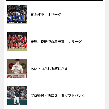
喜ぶ植中 Ｊリーグ
鹿島、逆転で白星発進 Ｊリーグ
あいさつされる悠仁さま
プロ野球・西武２―５ソフトバンク