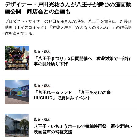
デザイナー・戸田光祐さんが八王子が舞台の漫画動
画公開 商店会との企画も
プロダクトデザイナーの戸田光祐さんが現在、八王子を舞台にした漫画
動画（ボイスコミック）「神鳴ノ琳音（かみなりのりんね）」の作品制
作を進めている。
見る・遊ぶ
「八王子まつり」3日間開催へ 猛暑対策で一部行
事の開始繰り下げ
見る・遊ぶ
「京王れーるランド」「京王あそびの森
HUGHUG」で夏休みイベント
見る・遊ぶ
八王子・いちょうホールで短編映画祭 新技術使い
映画音声の補聴支援