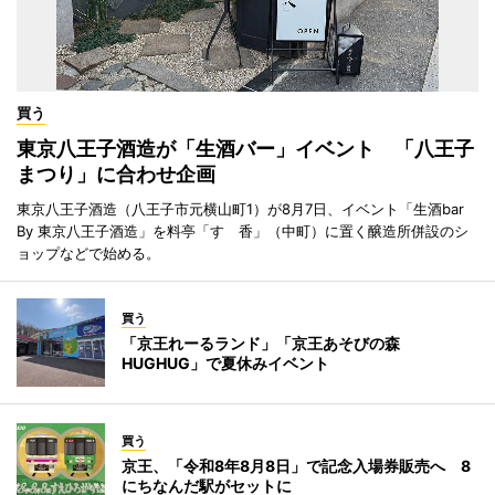
買う
東京八王子酒造が「生酒バー」イベント 「八王子
まつり」に合わせ企画
東京八王子酒造（八王子市元横山町1）が8月7日、イベント「生酒bar
By 東京八王子酒造」を料亭「すゞ香」（中町）に置く醸造所併設のシ
ョップなどで始める。
買う
「京王れーるランド」「京王あそびの森
HUGHUG」で夏休みイベント
買う
京王、「令和8年8月8日」で記念入場券販売へ 8
にちなんだ駅がセットに