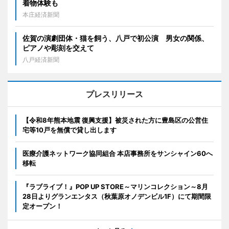
着物体験も
本庄経済新聞
佐賀の演劇団体・猫を飼う、八戸で初公演 男女の関係、
ピアノや彫刻を交えて
八戸経済新聞
プレスリリース
【令和8年熊本地震 復興支援】被災された方に豊島区の公営住
宅等10戸を無償で貸し出します
医療介護ネットワーク協同組合 本店事務所をサンシャイン60へ
移転
『ラブライブ！』POP UP STORE～マリンコレクション～8月
28日よりグランエンタス（秋葉原オノデンビル1F）にて期間限
定オープン！