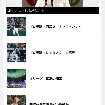
あいさつされる悠仁さま
プロ野球・西武２―５ソフトバンク
プロ野球・ＤｅＮＡ２―１広島
Ｊリーグ、真夏の開幕
新垣前衆院議員が中道離党