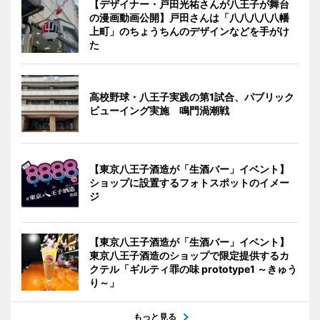
【デザイナー・戸田光祐さんが八王子が舞台
の漫画動画公開】戸田さんは「八八八八八幡
上町」のちょうちんのデザインなどを手がけ
た
高校野球・八王子実践の第1試合、パブリック
ビューイング実施 鳴門渦潮戦
【東京八王子酒造が「生酒バー」イベント】
ショップに設置するフォトスポットのイメー
ジ
【東京八王子酒造が「生酒バー」イベント】
東京八王子酒造のショップで限定提供するカ
クテル「ギルティ罪の味 prototype1 ～きゅう
り～」
もっと見る