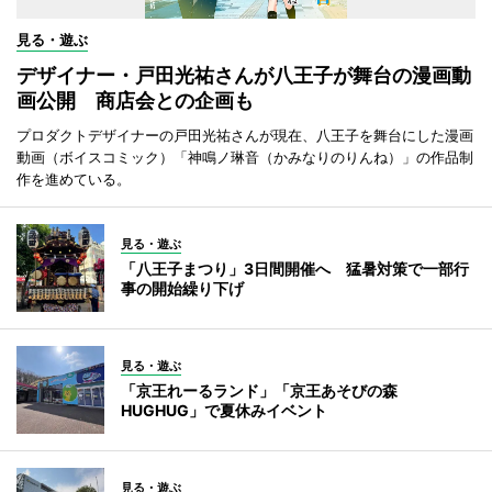
見る・遊ぶ
デザイナー・戸田光祐さんが八王子が舞台の漫画動
画公開 商店会との企画も
プロダクトデザイナーの戸田光祐さんが現在、八王子を舞台にした漫画
動画（ボイスコミック）「神鳴ノ琳音（かみなりのりんね）」の作品制
作を進めている。
見る・遊ぶ
「八王子まつり」3日間開催へ 猛暑対策で一部行
事の開始繰り下げ
見る・遊ぶ
「京王れーるランド」「京王あそびの森
HUGHUG」で夏休みイベント
見る・遊ぶ