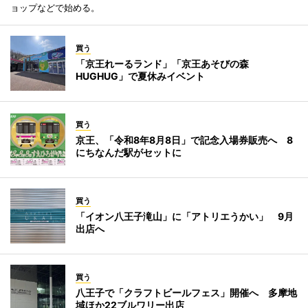
ョップなどで始める。
買う
「京王れーるランド」「京王あそびの森
HUGHUG」で夏休みイベント
買う
京王、「令和8年8月8日」で記念入場券販売へ 8
にちなんだ駅がセットに
買う
「イオン八王子滝山」に「アトリエうかい」 9月
出店へ
買う
八王子で「クラフトビールフェス」開催へ 多摩地
域ほか22ブルワリー出店