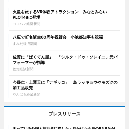
火星を旅するVR体験アトラクション みなとみらい
PLOT48に登場
ヨコハマ経済新聞
八広で町名誕生60周年祝賀会 小池都知事も祝福
すみだ経済新聞
佐賀に「ばくてん屋」 「シルク・ドゥ・ソレイユ」元パ
フォーマーが指導
佐賀経済新聞
今帰仁・上運天に「ナギッコ」 島ラッキョウやモズクの
加工品販売
やんばる経済新聞
プレスリリース
困っている外国人旅行者に接した・見かけた会員の95.6％が