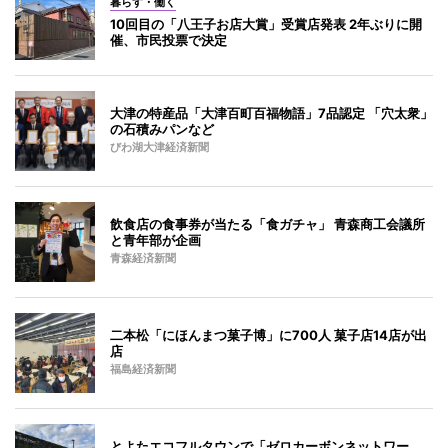
暮らす・働く
10回目の「八王子お店大賞」受賞店発表 2年ぶりに開
催、市民投票で決定
大津の特産品「大津百町百福物語」7品認定 「穴太衆」
の石積みパンなど
びわ湖大津経済新聞
飲食店の食事券が当たる「食ガチャ」 青森商工会議所
と青年部が企画
青森経済新聞
二本松「にほんまつ菓子博」に700人 菓子店14店が出
店
福島経済新聞
とよたエコフルタウンで「ゼロカーボンネットワー