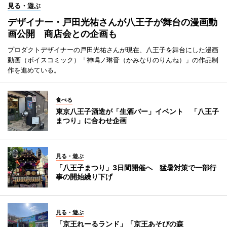
見る・遊ぶ
デザイナー・戸田光祐さんが八王子が舞台の漫画動
画公開 商店会との企画も
プロダクトデザイナーの戸田光祐さんが現在、八王子を舞台にした漫画
動画（ボイスコミック）「神鳴ノ琳音（かみなりのりんね）」の作品制
作を進めている。
食べる
東京八王子酒造が「生酒バー」イベント 「八王子
まつり」に合わせ企画
見る・遊ぶ
「八王子まつり」3日間開催へ 猛暑対策で一部行
事の開始繰り下げ
見る・遊ぶ
「京王れーるランド」「京王あそびの森