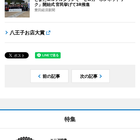
ク」開始式 官民挙げて3R推進
豊田経済新聞
八王子お店大賞
前の記事
次の記事
特集
エリア特集