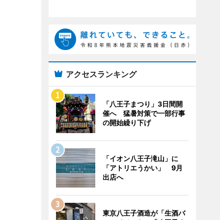
アクセスランキング
「八王子まつり」3日間開
催へ 猛暑対策で一部行事
の開始繰り下げ
「イオン八王子滝山」に
「アトリエうかい」 9月
出店へ
東京八王子酒造が「生酒バ