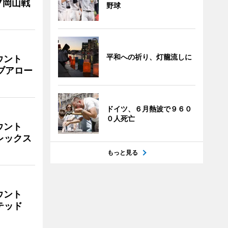
プ岡山戦
野球
平和への祈り、灯籠流しに
ウント
イブアロー
ドイツ、６月熱波で９６０
０人死亡
ウント
ビレックス
もっと見る
ウント
イテッド