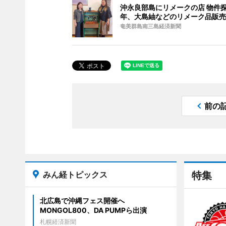
沖永良部島にリメークの店 物件
年、大島紬などのリメーク品販売
奄美群島南三島経済新聞
前の
みん経トピックス
特集
北広島で沖縄フェス開催へ
MONGOL800、DA PUMPら出演
札幌経済新聞