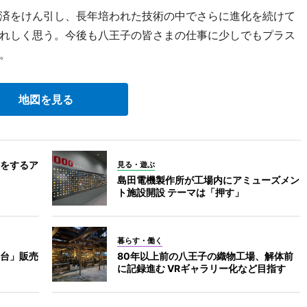
済をけん引し、長年培われた技術の中でさらに進化を続けて
れしく思う。今後も八王子の皆さまの仕事に少しでもプラス
す。
地図を見る
をするア
見る・遊ぶ
島田電機製作所が工場内にアミューズメン
ト施設開設 テーマは「押す」
暮らす・働く
台」販売
80年以上前の八王子の織物工場、解体前
に記録進む VRギャラリー化など目指す