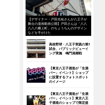
【デザイナー・戸田光祐さんが八王子が
舞台の漫画動画公開】戸田さんは「八八
八八八幡上町」のちょうちんのデザイン
などを手がけた
高校野球・八王子実践の第1
試合、パブリックビューイ
ング実施 鳴門渦潮戦
【東京八王子酒造が「生酒
バー」イベント】ショップ
に設置するフォトスポット
のイメージ
【東京八王子酒造が「生酒
バー」イベント】東京八王
子酒造のショップで限定提