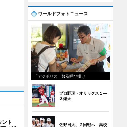
ワールドフォトニュース
「デジポリス」普及呼び掛け
プロ野球・オリックス１―
３楽天
ウント
佐野日大、２回戦へ 高校