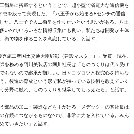
工衛星に搭載するということで、超小型で省電力な通信機を
知恵を絞って実現した。『八王子から始まる8センチの通信
にした。八王子で人工衛星を作りたいという思いがある。八王
多いのでいろいろな情報収集にも良い。私たちは開発が主体
、街で物を作ることを意識している」と話す。
優秀施工者国土交通大臣顕彰（建設マスター）」受賞、現在、
師を務める阿川美装店の阿川社長は「ものづくりは代々受け
でもないので継承が難しい。日々コツコツと探究心を持ちな
う。後進の育成という形で私が持っている技術を教えていく
う分野に触れ、ものづくりを継承してもらえたら」と話す。
う部品の加工・製造などを手がける「メデック」の関社長は
の存続につながるものなので、非常に力を入れている。みん
めていきたい」と話す。