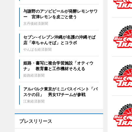
与謝野のアソビビールが発酵レモンサワ
ー 宮津レモンを皮ごと使う
京丹後経済新聞
セブン‐イレブン沖縄が名護の沖縄そば
店「幸ちゃんそば」とコラボ
やんばる経済新聞
姫路・書写に複合学習施設「オティウ
ナ」 教育書と工作機材そろえる
姫路経済新聞
アルバルク東京がミニバスイベント「バ
スケの日」 男女17チームが参戦
江東経済新聞
プレスリリース