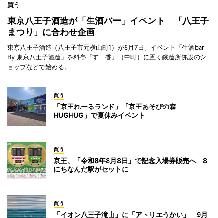
買う
東京八王子酒造が「生酒バー」イベント 「八王子
まつり」に合わせ企画
東京八王子酒造（八王子市元横山町1）が8月7日、イベント「生酒bar
By 東京八王子酒造」を料亭「すゞ香」（中町）に置く醸造所併設のシ
ョップなどで始める。
買う
「京王れーるランド」「京王あそびの森
HUGHUG」で夏休みイベント
買う
京王、「令和8年8月8日」で記念入場券販売へ 8
にちなんだ駅がセットに
買う
「イオン八王子滝山」に「アトリエうかい」 9月