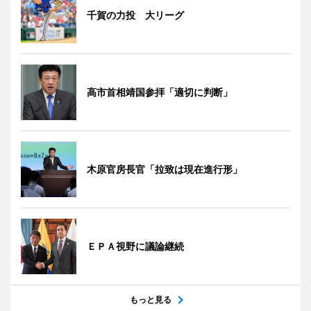
千賀の力投 大リーグ
高市首相靖国参拝「適切に判断」
木原官房長官「拉致は現在進行形」
ＥＰＡ視野に議論継続
もっと見る