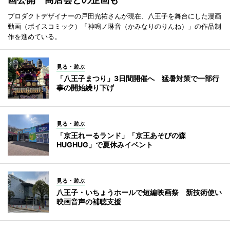
プロダクトデザイナーの戸田光祐さんが現在、八王子を舞台にした漫画
動画（ボイスコミック）「神鳴ノ琳音（かみなりのりんね）」の作品制
作を進めている。
見る・遊ぶ
「八王子まつり」3日間開催へ 猛暑対策で一部行
事の開始繰り下げ
見る・遊ぶ
「京王れーるランド」「京王あそびの森
HUGHUG」で夏休みイベント
見る・遊ぶ
八王子・いちょうホールで短編映画祭 新技術使い
映画音声の補聴支援