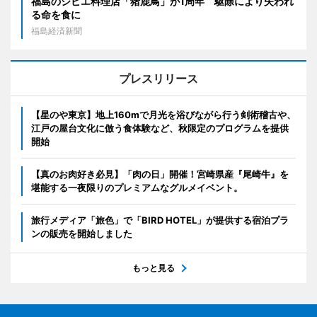
福島のジビエ料理店「猪鹿鳥」が1周年 駆除により失われ
る命を食に
福島経済新聞
プレスリリース
【星のや東京】地上160mで月光を浴びながら行う剣術稽古や、
江戸の屋台文化に倣う食体験など、秋限定のプログラムを提供
開始
【真のお肉好き必見】「肉の日」開催！宮崎県産『尾崎牛』を
堪能する一夜限りのプレミアムなグルメイベント。
旅行メディア「旅色」で「BIRD HOTEL」が提供する宿泊プラ
ンの販売を開始しました
もっと見る