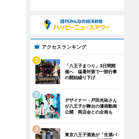
アクセスランキング
「八王子まつり」3日間開
催へ 猛暑対策で一部行事
の開始繰り下げ
デザイナー・戸田光祐さん
が八王子が舞台の漫画動画
公開 商店会との企画も
東京八王子酒造が「生酒バ