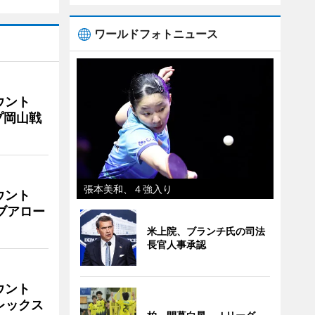
ワールドフォトニュース
ウント
プ岡山戦
張本美和、４強入り
ウント
イブアロー
米上院、ブランチ氏の司法
長官人事承認
ウント
ビレックス