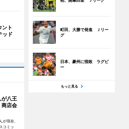
柏、開幕白星 Ｊリーグ
ウント
町田、大勝で発進 Ｊリー
イテッド
グ
日本、豪州に惜敗 ラグビ
ー
もっと見る
んが八王
 商店会
んが現在、
スコミッ