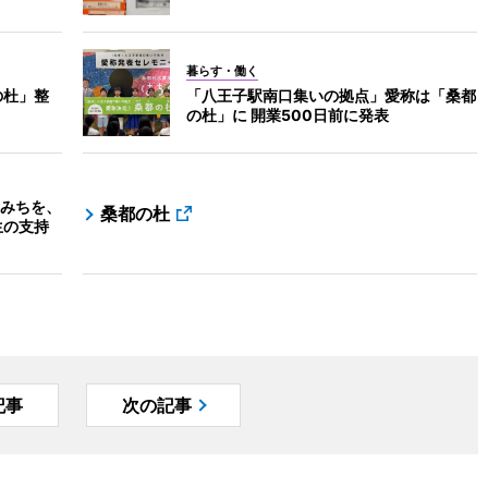
暮らす・働く
の杜」整
「八王子駅南口集いの拠点」愛称は「桑都
の杜」に 開業500日前に発表
みちを、
桑都の杜
生の支持
記事
次の記事