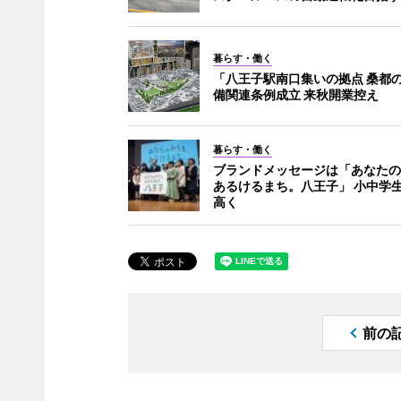
暮らす・働く
「八王子駅南口集いの拠点 桑都
備関連条例成立 来秋開業控え
暮らす・働く
ブランドメッセージは「あなたの
あるけるまち。八王子」 小中学
高く
前の