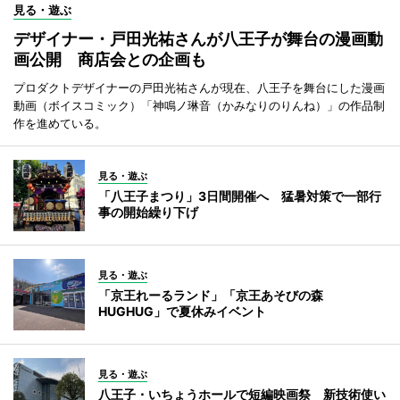
見る・遊ぶ
デザイナー・戸田光祐さんが八王子が舞台の漫画動
画公開 商店会との企画も
プロダクトデザイナーの戸田光祐さんが現在、八王子を舞台にした漫画
動画（ボイスコミック）「神鳴ノ琳音（かみなりのりんね）」の作品制
作を進めている。
見る・遊ぶ
「八王子まつり」3日間開催へ 猛暑対策で一部行
事の開始繰り下げ
見る・遊ぶ
「京王れーるランド」「京王あそびの森
HUGHUG」で夏休みイベント
見る・遊ぶ
八王子・いちょうホールで短編映画祭 新技術使い