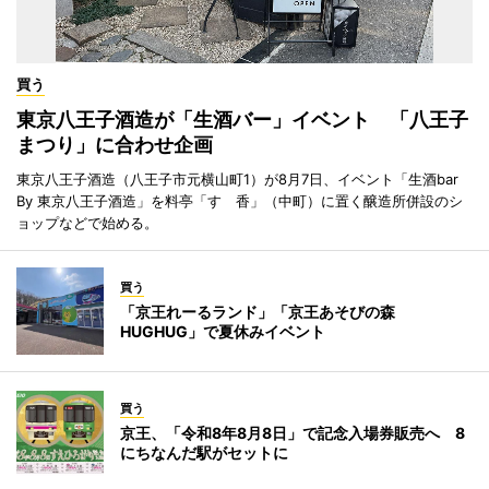
買う
東京八王子酒造が「生酒バー」イベント 「八王子
まつり」に合わせ企画
東京八王子酒造（八王子市元横山町1）が8月7日、イベント「生酒bar
By 東京八王子酒造」を料亭「すゞ香」（中町）に置く醸造所併設のシ
ョップなどで始める。
買う
「京王れーるランド」「京王あそびの森
HUGHUG」で夏休みイベント
買う
京王、「令和8年8月8日」で記念入場券販売へ 8
にちなんだ駅がセットに