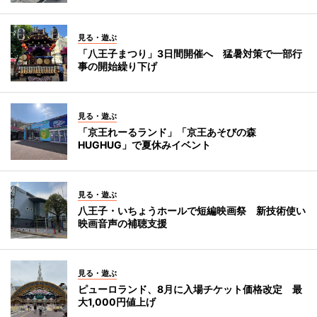
見る・遊ぶ
「八王子まつり」3日間開催へ 猛暑対策で一部行
事の開始繰り下げ
見る・遊ぶ
「京王れーるランド」「京王あそびの森
HUGHUG」で夏休みイベント
見る・遊ぶ
八王子・いちょうホールで短編映画祭 新技術使い
映画音声の補聴支援
見る・遊ぶ
ピューロランド、8月に入場チケット価格改定 最
大1,000円値上げ