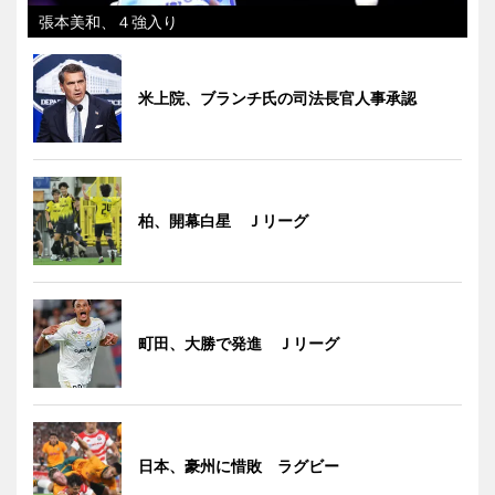
張本美和、４強入り
米上院、ブランチ氏の司法長官人事承認
柏、開幕白星 Ｊリーグ
町田、大勝で発進 Ｊリーグ
日本、豪州に惜敗 ラグビー