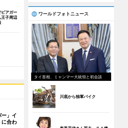
でビアガー
ワールドフォトニュース
八王子周辺
供
タイ首相、ミャンマー大統領と初会談
川底から独軍バイク
バー」イ
」に合わ