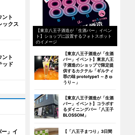
ウント
ビレックス
【東京八王子酒造が「生酒バー」イベン
ト】ショップに設置するフォトスポット
のイメージ
【東京八王子酒造が「生酒
ウント
バー」イベント】東京八王
イテッド
子酒造のショップで限定提
供するカクテル「ギルティ
罪の味 prototype1 ～きゅ
うり～」
【東京八王子酒造が「生酒
バー」イベント】コラボす
るダイニングバー「八王子
BLOSSOM」
バー」イ
【「八王子まつり」3日間