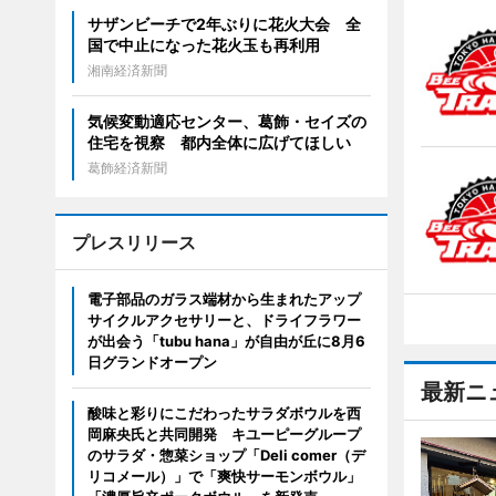
サザンビーチで2年ぶりに花火大会 全
国で中止になった花火玉も再利用
湘南経済新聞
気候変動適応センター、葛飾・セイズの
住宅を視察 都内全体に広げてほしい
葛飾経済新聞
プレスリリース
電子部品のガラス端材から生まれたアップ
サイクルアクセサリーと、ドライフラワー
が出会う「tubu hana」が自由が丘に8月6
日グランドオープン
最新ニ
酸味と彩りにこだわったサラダボウルを西
岡麻央氏と共同開発 キユーピーグループ
のサラダ・惣菜ショップ「Deli comer（デ
リコメール）」で「爽快サーモンボウル」