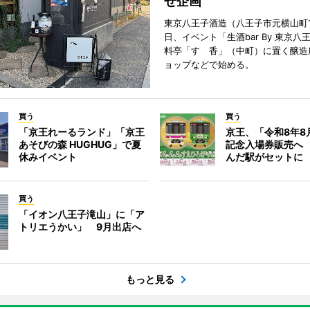
せ企画
東京八王子酒造（八王子市元横山町1
日、イベント「生酒bar By 東京八
料亭「すゞ香」（中町）に置く醸造
ョップなどで始める。
買う
買う
「京王れーるランド」「京王
京王、「令和8年8
あそびの森 HUGHUG」で夏
記念入場券販売へ
休みイベント
んだ駅がセットに
買う
「イオン八王子滝山」に「ア
トリエうかい」 9月出店へ
もっと見る