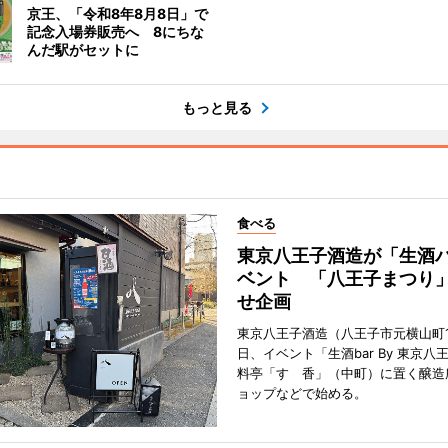
京王、「令和8年8月8日」で
記念入場券販売へ 8にちな
んだ駅がセットに
もっと見る
食べる
東京八王子酒造が「生酒
ベント 「八王子まつり
せ企画
東京八王子酒造（八王子市元横山町1
日、イベント「生酒bar By 東京八
料亭「すゞ香」（中町）に置く醸造
ョップなどで始める。