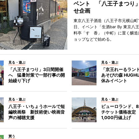
ベント 「八王子まつり
せ企画
東京八王子酒造（八王子市元横山町1
日、イベント「生酒bar By 東京八
料亭「すゞ香」（中町）に置く醸造
ョップなどで始める。
見る・遊ぶ
見る・遊ぶ
「八王子まつり」3日間開催
「京王れーるラン
へ 猛暑対策で一部行事の開
あそびの森 HUGH
始繰り下げ
休みイベント
見る・遊ぶ
見る・遊ぶ
八王子・いちょうホールで短
ピューロランド、
編映画祭 新技術使い映画音
チケット価格改定
声の補聴支援
1,000円値上げ
買う