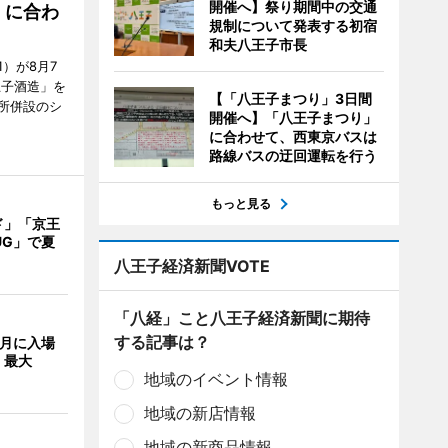
開催へ】祭り期間中の交通
」に合わ
規制について発表する初宿
和夫八王子市長
）が8月7
王子酒造」を
【「八王子まつり」3日間
所併設のシ
開催へ】「八王子まつり」
に合わせて、西東京バスは
路線バスの迂回運転を行う
もっと見る
ド」「京王
UG」で夏
八王子経済新聞VOTE
「八経」こと八王子経済新聞に期待
する記事は？
8月に入場
 最大
地域のイベント情報
地域の新店情報
地域の新商品情報