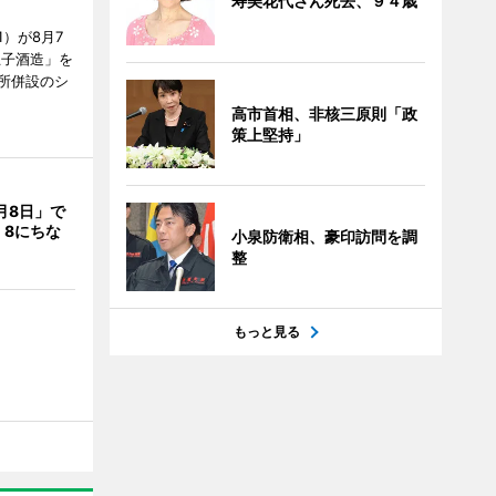
寿美花代さん死去、９４歳
）が8月7
王子酒造」を
所併設のシ
高市首相、非核三原則「政
策上堅持」
月8日」で
 8にちな
小泉防衛相、豪印訪問を調
整
もっと見る