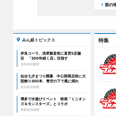
前の
みん経トピックス
特集
伊良コーラ、浅草観音前に直営5店舗
目 「300年続く店」目指す
浅草経済新聞
仙台七夕まつり開幕 中心部商店街に大
型飾り300本、青空の下で風に揺れ
仙台経済新聞
博多で水遊びイベント 映画「ミニオン
ズ＆モンスターズ」とコラボ
博多経済新聞