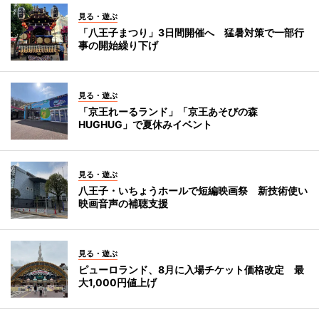
見る・遊ぶ
「八王子まつり」3日間開催へ 猛暑対策で一部行
事の開始繰り下げ
見る・遊ぶ
「京王れーるランド」「京王あそびの森
HUGHUG」で夏休みイベント
見る・遊ぶ
八王子・いちょうホールで短編映画祭 新技術使い
映画音声の補聴支援
見る・遊ぶ
ピューロランド、8月に入場チケット価格改定 最
大1,000円値上げ