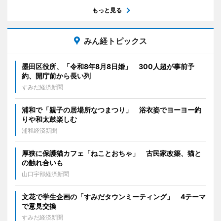
もっと見る
みん経トピックス
墨田区役所、「令和8年8月8日婚」 300人超が事前予
約、開庁前から長い列
すみだ経済新聞
浦和で「親子の居場所なつまつり」 浴衣姿でヨーヨー釣
りや和太鼓楽しむ
浦和経済新聞
厚狭に保護猫カフェ「ねことおちゃ」 古民家改築、猫と
の触れ合いも
山口宇部経済新聞
文花で学生企画の「すみだタウンミーティング」 4テーマ
で意見交換
すみだ経済新聞