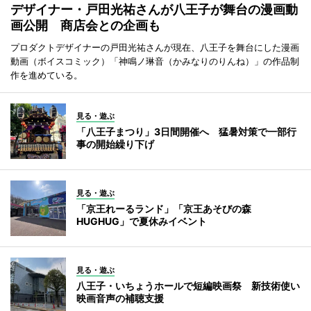
デザイナー・戸田光祐さんが八王子が舞台の漫画動
画公開 商店会との企画も
プロダクトデザイナーの戸田光祐さんが現在、八王子を舞台にした漫画
動画（ボイスコミック）「神鳴ノ琳音（かみなりのりんね）」の作品制
作を進めている。
見る・遊ぶ
「八王子まつり」3日間開催へ 猛暑対策で一部行
事の開始繰り下げ
見る・遊ぶ
「京王れーるランド」「京王あそびの森
HUGHUG」で夏休みイベント
見る・遊ぶ
八王子・いちょうホールで短編映画祭 新技術使い
映画音声の補聴支援