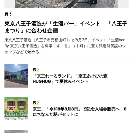
買う
東京八王子酒造が「生酒バー」イベント 「八王子
まつり」に合わせ企画
東京八王子酒造（八王子市元横山町1）が8月7日、イベント「生酒bar
By 東京八王子酒造」を料亭「すゞ香」（中町）に置く醸造所併設のシ
ョップなどで始める。
買う
「京王れーるランド」「京王あそびの森
HUGHUG」で夏休みイベント
買う
京王、「令和8年8月8日」で記念入場券販売へ 8
にちなんだ駅がセットに