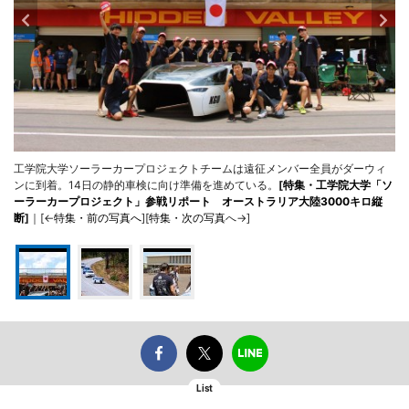
工学院大学ソーラーカープロジェクトチームは遠征メンバー全員がダーウィ
ンに到着。14日の静的車検に向け準備を進めている。
[
特集・工学院大学「ソ
ーラーカープロジェクト」参戦リポート オーストラリア大陸3000キロ縦
断
]
｜[←
特集・前の写真へ
][
特集・次の写真
へ→]
List