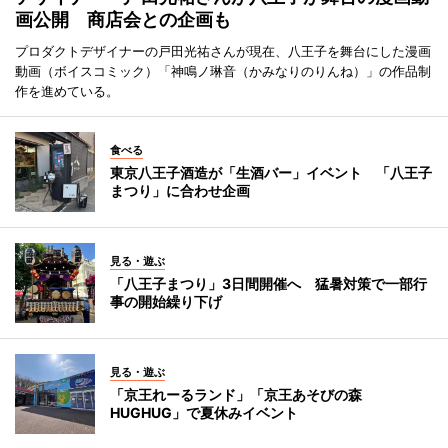
画公開 商店会との企画も
プロダクトデザイナーの戸田光祐さんが現在、八王子を舞台にした漫画
動画（ボイスコミック）「神鳴ノ琳音（かみなりのりんね）」の作品制
作を進めている。
食べる
東京八王子酒造が「生酒バー」イベント 「八王子
まつり」に合わせ企画
見る・遊ぶ
「八王子まつり」3日間開催へ 猛暑対策で一部行
事の開始繰り下げ
見る・遊ぶ
「京王れーるランド」「京王あそびの森
HUGHUG」で夏休みイベント