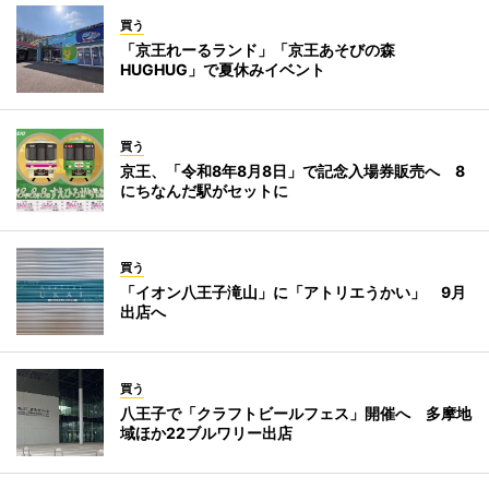
買う
「京王れーるランド」「京王あそびの森
HUGHUG」で夏休みイベント
買う
京王、「令和8年8月8日」で記念入場券販売へ 8
にちなんだ駅がセットに
買う
「イオン八王子滝山」に「アトリエうかい」 9月
出店へ
買う
八王子で「クラフトビールフェス」開催へ 多摩地
域ほか22ブルワリー出店