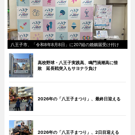
八王子市、「令和8年8月8日」に207組の婚姻届受け付け
高校野球・八王子実践高、鳴門渦潮高に惜
敗 延長戦突入もサヨナラ負け
2026年の「八王子まつり」、最終日迎える
2026年の「八王子まつり」、2日目迎える