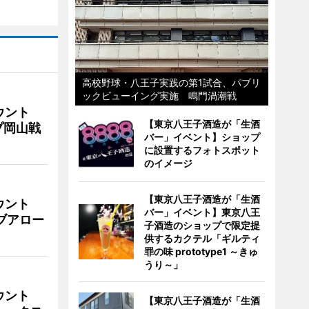
高校野球・八王子実践の第1試合、パブリ
ックビューイング実施 鳴門渦潮戦
ウント
【東京八王子酒造が「生酒
プ岡山戦
バー」イベント】ショップ
に設置するフォトスポット
のイメージ
【東京八王子酒造が「生酒
ウント
バー」イベント】東京八王
イブアロー
子酒造のショップで限定提
供するカクテル「ギルティ
罪の味 prototype1 ～きゅ
うり～」
ウント
【東京八王子酒造が「生酒