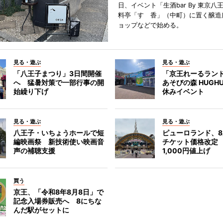
日、イベント「生酒bar By 東京八
料亭「すゞ香」（中町）に置く醸造
ョップなどで始める。
見る・遊ぶ
見る・遊ぶ
「八王子まつり」3日間開催
「京王れーるラン
へ 猛暑対策で一部行事の開
あそびの森 HUGH
始繰り下げ
休みイベント
見る・遊ぶ
見る・遊ぶ
八王子・いちょうホールで短
ピューロランド、
編映画祭 新技術使い映画音
チケット価格改定
声の補聴支援
1,000円値上げ
買う
京王、「令和8年8月8日」で
記念入場券販売へ 8にちな
んだ駅がセットに