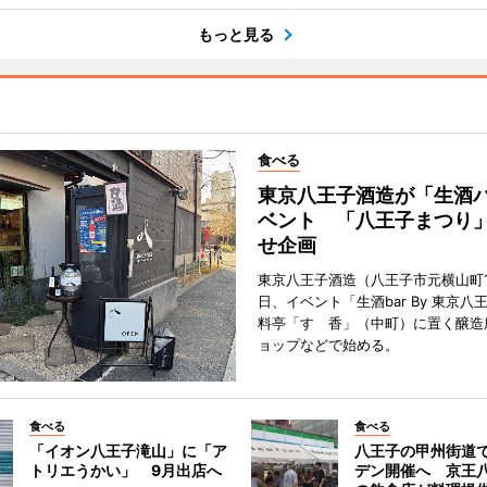
もっと見る
食べる
東京八王子酒造が「生酒
ベント 「八王子まつり
せ企画
東京八王子酒造（八王子市元横山町1
日、イベント「生酒bar By 東京八
料亭「すゞ香」（中町）に置く醸造
ョップなどで始める。
食べる
食べる
「イオン八王子滝山」に「ア
八王子の甲州街道
トリエうかい」 9月出店へ
デン開催へ 京王