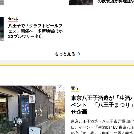
の飲食店が料理提
食べる
八王子で「クラフトビールフ
ェス」開催へ 多摩地域ほか
22ブルワリー出店
もっと見る
買う
東京八王子酒造が「生酒
ベント 「八王子まつり
せ企画
東京八王子酒造（八王子市元横山町1
日、イベント「生酒bar By 東京八
料亭「すゞ香」（中町）に置く醸造