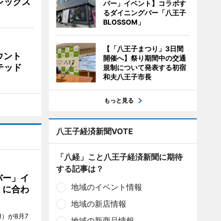
ビレックス
バー」イベント】コラボす
るダイニングバー「八王子
BLOSSOM」
【「八王子まつり」3日間
ウント
開催へ】祭り期間中の交通
イテッド
規制について発表する初宿
和夫八王子市長
もっと見る
八王子経済新聞VOTE
「八経」こと八王子経済新聞に期待
する記事は？
バー」イ
地域のイベント情報
」に合わ
地域の新店情報
）が8月7
地域の新商品情報