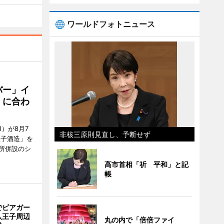
ワールドフォトニュース
バー」イ
」に合わ
）が8月7
非核三原則見直し、予断せず
王子酒造」を
所併設のシ
高市首相「祈 平和」と記
帳
でビアガー
八王子周辺
丸の内で「倍倍ファイ