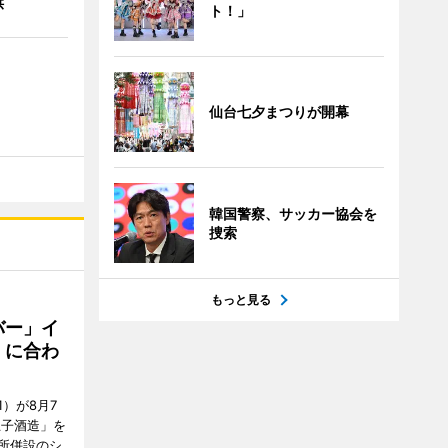
供
ト！」
仙台七夕まつりが開幕
韓国警察、サッカー協会を
捜索
もっと見る
バー」イ
」に合わ
）が8月7
王子酒造」を
所併設のシ