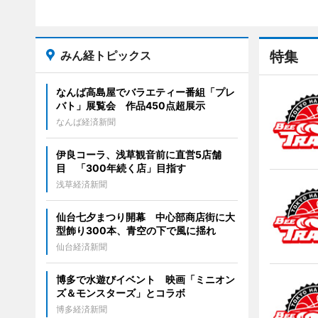
みん経トピックス
特集
なんば高島屋でバラエティー番組「プレ
バト」展覧会 作品450点超展示
なんば経済新聞
伊良コーラ、浅草観音前に直営5店舗
目 「300年続く店」目指す
浅草経済新聞
仙台七夕まつり開幕 中心部商店街に大
型飾り300本、青空の下で風に揺れ
仙台経済新聞
博多で水遊びイベント 映画「ミニオン
ズ＆モンスターズ」とコラボ
博多経済新聞