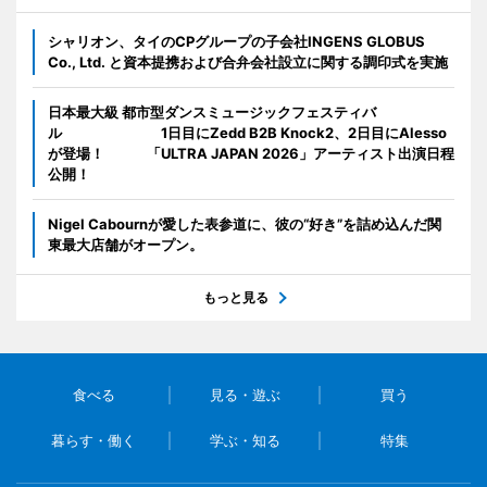
シャリオン、タイのCPグループの子会社INGENS GLOBUS
Co., Ltd. と資本提携および合弁会社設立に関する調印式を実施
日本最大級 都市型ダンスミュージックフェスティバ
ル 1日目にZedd B2B Knock2、2日目にAlesso
が登場！ 「ULTRA JAPAN 2026」アーティスト出演日程
公開！
Nigel Cabournが愛した表参道に、彼の“好き”を詰め込んだ関
東最大店舗がオープン。
もっと見る
食べる
見る・遊ぶ
買う
暮らす・働く
学ぶ・知る
特集