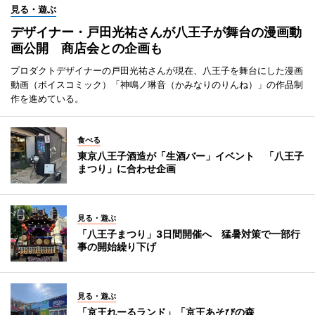
見る・遊ぶ
デザイナー・戸田光祐さんが八王子が舞台の漫画動
画公開 商店会との企画も
プロダクトデザイナーの戸田光祐さんが現在、八王子を舞台にした漫画
動画（ボイスコミック）「神鳴ノ琳音（かみなりのりんね）」の作品制
作を進めている。
食べる
東京八王子酒造が「生酒バー」イベント 「八王子
まつり」に合わせ企画
見る・遊ぶ
「八王子まつり」3日間開催へ 猛暑対策で一部行
事の開始繰り下げ
見る・遊ぶ
「京王れーるランド」「京王あそびの森