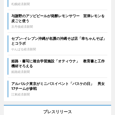
札幌経済新聞
与謝野のアソビビールが発酵レモンサワー 宮津レモンを
皮ごと使う
京丹後経済新聞
セブン‐イレブン沖縄が名護の沖縄そば店「幸ちゃんそば」
とコラボ
やんばる経済新聞
姫路・書写に複合学習施設「オティウナ」 教育書と工作
機材そろえる
姫路経済新聞
アルバルク東京がミニバスイベント「バスケの日」 男女
17チームが参戦
江東経済新聞
プレスリリース