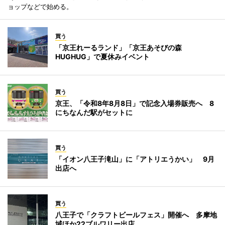
ョップなどで始める。
買う
「京王れーるランド」「京王あそびの森
HUGHUG」で夏休みイベント
買う
京王、「令和8年8月8日」で記念入場券販売へ 8
にちなんだ駅がセットに
買う
「イオン八王子滝山」に「アトリエうかい」 9月
出店へ
買う
八王子で「クラフトビールフェス」開催へ 多摩地
域ほか22ブルワリー出店