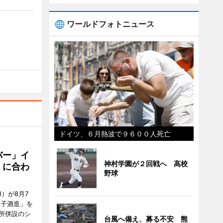
ワールドフォトニュース
ドイツ、６月熱波で９６００人死亡
バー」イ
神村学園が２回戦へ 高校
」に合わ
野球
）が8月7
王子酒造」を
所併設のシ
台風へ備え、募る不安 熊