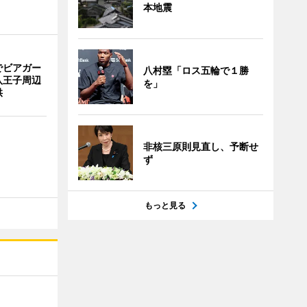
本地震
でビアガー
八村塁「ロス五輪で１勝
八王子周辺
を」
供
非核三原則見直し、予断せ
ず
もっと見る