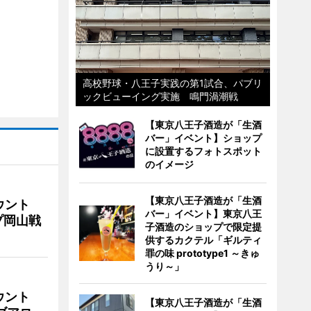
高校野球・八王子実践の第1試合、パブリ
ックビューイング実施 鳴門渦潮戦
【東京八王子酒造が「生酒
バー」イベント】ショップ
に設置するフォトスポット
のイメージ
【東京八王子酒造が「生酒
ウント
バー」イベント】東京八王
プ岡山戦
子酒造のショップで限定提
供するカクテル「ギルティ
罪の味 prototype1 ～きゅ
うり～」
ウント
【東京八王子酒造が「生酒