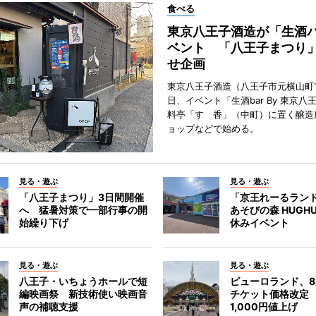
食べる
東京八王子酒造が「生酒
ベント 「八王子まつり
せ企画
東京八王子酒造（八王子市元横山町1
日、イベント「生酒bar By 東京八
料亭「すゞ香」（中町）に置く醸造
ョップなどで始める。
見る・遊ぶ
見る・遊ぶ
「八王子まつり」3日間開催
「京王れーるラン
へ 猛暑対策で一部行事の開
あそびの森 HUGH
始繰り下げ
休みイベント
見る・遊ぶ
見る・遊ぶ
八王子・いちょうホールで短
ピューロランド、
編映画祭 新技術使い映画音
チケット価格改定
声の補聴支援
1,000円値上げ