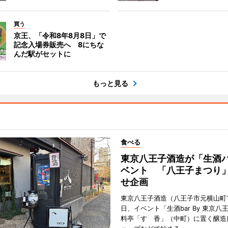
買う
京王、「令和8年8月8日」で
記念入場券販売へ 8にちな
んだ駅がセットに
もっと見る
食べる
東京八王子酒造が「生酒
ベント 「八王子まつり
せ企画
東京八王子酒造（八王子市元横山町1
日、イベント「生酒bar By 東京八
料亭「すゞ香」（中町）に置く醸造