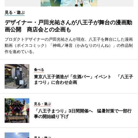
見る・遊ぶ
デザイナー・戸田光祐さんが八王子が舞台の漫画動
画公開 商店会との企画も
プロダクトデザイナーの戸田光祐さんが現在、八王子を舞台にした漫画
動画（ボイスコミック）「神鳴ノ琳音（かみなりのりんね）」の作品制
作を進めている。
食べる
東京八王子酒造が「生酒バー」イベント 「八王子
まつり」に合わせ企画
見る・遊ぶ
「八王子まつり」3日間開催へ 猛暑対策で一部行
事の開始繰り下げ
見る・遊ぶ