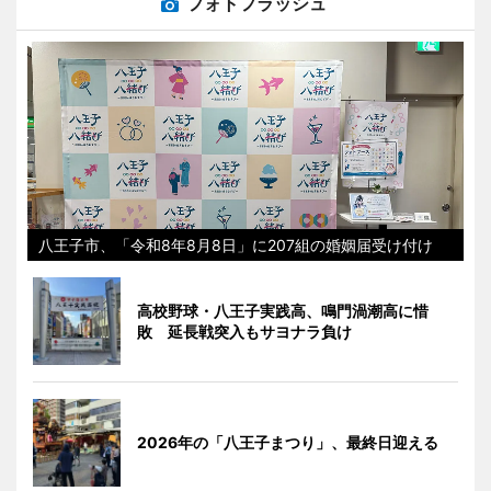
フォトフラッシュ
八王子市、「令和8年8月8日」に207組の婚姻届受け付け
高校野球・八王子実践高、鳴門渦潮高に惜
敗 延長戦突入もサヨナラ負け
2026年の「八王子まつり」、最終日迎える