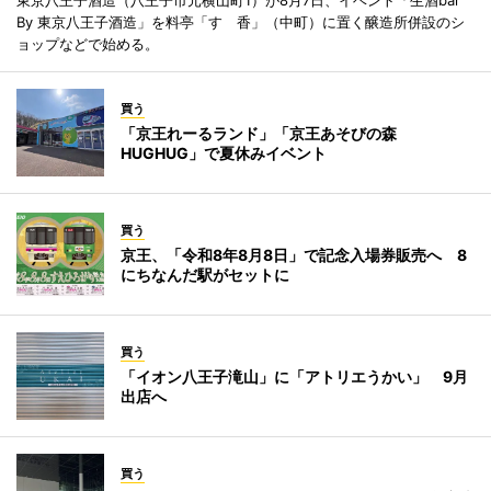
By 東京八王子酒造」を料亭「すゞ香」（中町）に置く醸造所併設のシ
ョップなどで始める。
買う
「京王れーるランド」「京王あそびの森
HUGHUG」で夏休みイベント
買う
京王、「令和8年8月8日」で記念入場券販売へ 8
にちなんだ駅がセットに
買う
「イオン八王子滝山」に「アトリエうかい」 9月
出店へ
買う