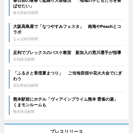
春日部の豊春で盆踊り大会復活 「地域の子どもたちを喜
ばせたい」
春日部経済新聞
大阪高島屋で「なつやすみフェスタ」 南海やPeachとコ
ラボ
なんば経済新聞
足利でブレックスのバスケ教室 新加入の荒川選手が指導
足利経済新聞
「ふるさと香澄夏まつり」 ご当地音頭や花火大会でにぎ
わう
習志野経済新聞
熊本駅前にホテル「ヴィアインプライム熊本 雲雀の湯」
くまモンルームも
熊本経済新聞
プレスリリース