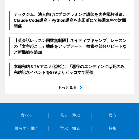
テックジム、法人向けにプログラミング講師を客先常駐派遣。
Claude Code講座・Python講座を永田町にて毎週無料で対面
開催
【英会話レッスン回数無制限】ネイティブキャンプ、レッスン
の「文字起こし」機能をアップデート 検索や部分リピートな
ど新機能を追加
本編完結＆TVアニメ化決定！「悪役のエンディングは死のみ」
完結記念イベントを8/9よりピッコマで開催
もっと見る
食べる
見る・遊ぶ
買う
暮らす・働く
学ぶ・知る
特集