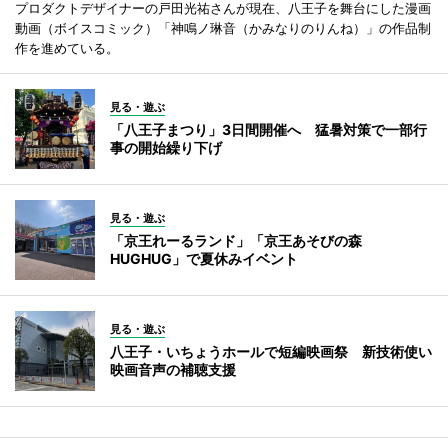
プロダクトデザイナーの戸田光祐さんが現在、八王子を舞台にした漫画
動画（ボイスコミック）「神鳴ノ琳音（かみなりのりんね）」の作品制
作を進めている。
見る・遊ぶ
「八王子まつり」3日間開催へ 猛暑対策で一部行
事の開始繰り下げ
見る・遊ぶ
「京王れーるランド」「京王あそびの森
HUGHUG」で夏休みイベント
見る・遊ぶ
八王子・いちょうホールで短編映画祭 新技術使い
映画音声の補聴支援