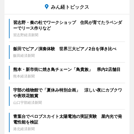
みん経トピックス
習志野・奏の杜でワークショップ 住民が育てたラベンダ
ーでリース作りなど
習志野経済新聞
飯田でピアノ演奏体験 世界三大ピアノ2台を弾き比べ
飯田経済新聞
熊本・新市街に焼き鳥チェーン「鳥貴族」 県内2店舗目
熊本経済新聞
宇部の植物館で「夏休み特別企画」 涼しい夜にカブクワ
や夜咲花観賞
山口宇部経済新聞
青葉台でペロブスカイト太陽電池の実証実験 屋内光で発
電性能を検証
港北経済新聞