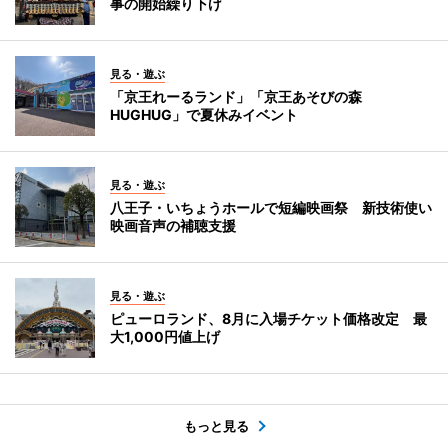
事の開始繰り下げ
見る・遊ぶ
「京王れーるランド」「京王あそびの森
HUGHUG」で夏休みイベント
見る・遊ぶ
八王子・いちょうホールで短編映画祭 新技術使い
映画音声の補聴支援
見る・遊ぶ
ピューロランド、8月に入場チケット価格改定 最
大1,000円値上げ
もっと見る