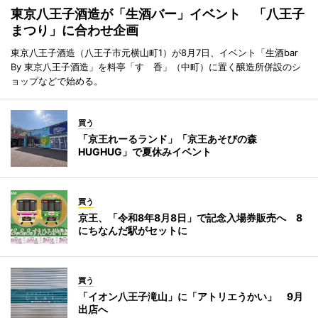
東京八王子酒造が「生酒バー」イベント 「八王子
まつり」に合わせ企画
東京八王子酒造（八王子市元横山町1）が8月7日、イベント「生酒bar
By 東京八王子酒造」を料亭「すゞ香」（中町）に置く醸造所併設のシ
ョップなどで始める。
買う
「京王れーるランド」「京王あそびの森
HUGHUG」で夏休みイベント
買う
京王、「令和8年8月8日」で記念入場券販売へ 8
にちなんだ駅がセットに
買う
「イオン八王子滝山」に「アトリエうかい」 9月
出店へ