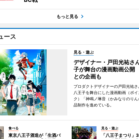
もっと見る
ュース
見る・遊ぶ
デザイナー・戸田光祐さ
子が舞台の漫画動画公開
との企画も
プロダクトデザイナーの戸田光祐さ
八王子を舞台にした漫画動画（ボイ
ク）「神鳴ノ琳音（かみなりのりん
品制作を進めている。
食べる
見る・遊ぶ
東京八王子酒造が「生酒バ
「八王子まつり」