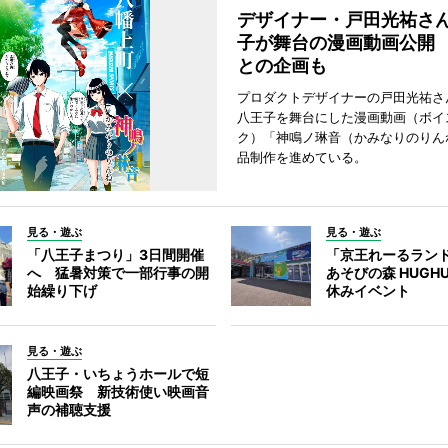
デザイナー・戸田光祐さ
子が舞台の漫画動画公開
との企画も
プロダクトデザイナーの戸田光祐さ
八王子を舞台にした漫画動画（ボイ
ク）「神鳴ノ琳音（かみなりのりん
品制作を進めている。
見る・遊ぶ
見る・遊ぶ
「八王子まつり」3日間開催
「京王れーるラン
へ 猛暑対策で一部行事の開
あそびの森 HUGH
始繰り下げ
休みイベント
見る・遊ぶ
八王子・いちょうホールで短
編映画祭 新技術使い映画音
声の補聴支援