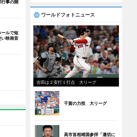
部行事の開
ワールドフォトニュース
ホールで短
使い映画音
吉田は２安打１打点 大リーグ
千賀の力投 大リーグ
高市首相靖国参拝「適切に