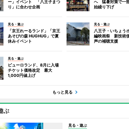
ー」イベント 「八王子まつ
へ 猛暑対策で一
り」に合わせ企画
始繰り下げ
見る・遊ぶ
見る・遊ぶ
「京王れーるランド」「京王
八王子・いちょう
あそびの森 HUGHUG」で夏
編映画祭 新技術
休みイベント
声の補聴支援
見る・遊ぶ
ピューロランド、8月に入場
チケット価格改定 最大
1,000円値上げ
もっと見る
遊ぶ
見る・遊ぶ