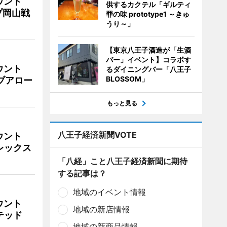
ウント
供するカクテル「ギルティ
プ岡山戦
罪の味 prototype1 ～きゅ
うり～」
【東京八王子酒造が「生酒
バー」イベント】コラボす
ウント
るダイニングバー「八王子
BLOSSOM」
イブアロー
もっと見る
八王子経済新聞VOTE
ウント
ビレックス
「八経」こと八王子経済新聞に期待
する記事は？
地域のイベント情報
ウント
地域の新店情報
イテッド
地域の新商品情報