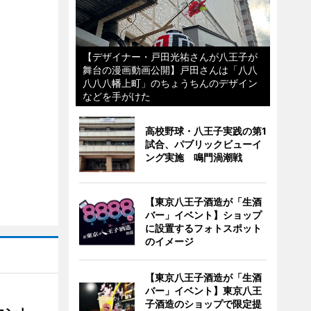
【デザイナー・戸田光祐さんが八王子が
舞台の漫画動画公開】戸田さんは「八八
八八八幡上町」のちょうちんのデザイン
などを手がけた
高校野球・八王子実践の第1
試合、パブリックビューイ
ング実施 鳴門渦潮戦
【東京八王子酒造が「生酒
バー」イベント】ショップ
に設置するフォトスポット
のイメージ
【東京八王子酒造が「生酒
バー」イベント】東京八王
子酒造のショップで限定提