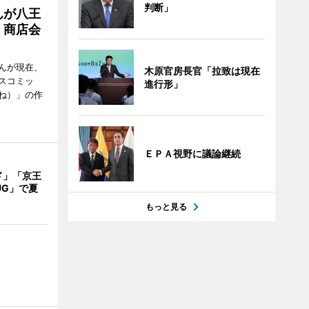
判断」
んが八王
 商店会
んが現在、
木原官房長官「拉致は現在
スコミッ
進行形」
ね）」の作
ＥＰＡ視野に議論継続
ド」「京王
UG」で夏
もっと見る