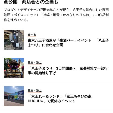
画公開 商店会との企画も
プロダクトデザイナーの戸田光祐さんが現在、八王子を舞台にした漫画
動画（ボイスコミック）「神鳴ノ琳音（かみなりのりんね）」の作品制
作を進めている。
食べる
東京八王子酒造が「生酒バー」イベント 「八王子
まつり」に合わせ企画
見る・遊ぶ
「八王子まつり」3日間開催へ 猛暑対策で一部行
事の開始繰り下げ
見る・遊ぶ
「京王れーるランド」「京王あそびの森
HUGHUG」で夏休みイベント