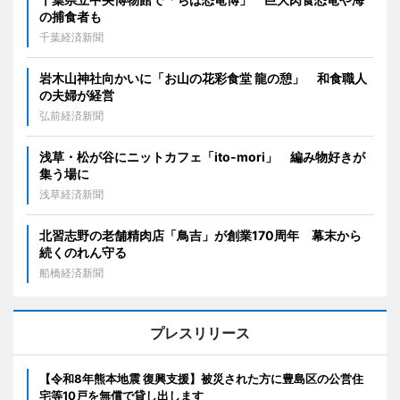
の捕食者も
千葉経済新聞
岩木山神社向かいに「お山の花彩食堂 龍の憩」 和食職人
の夫婦が経営
弘前経済新聞
浅草・松が谷にニットカフェ「ito-mori」 編み物好きが
集う場に
浅草経済新聞
北習志野の老舗精肉店「鳥吉」が創業170周年 幕末から
続くのれん守る
船橋経済新聞
プレスリリース
【令和8年熊本地震 復興支援】被災された方に豊島区の公営住
宅等10戸を無償で貸し出します