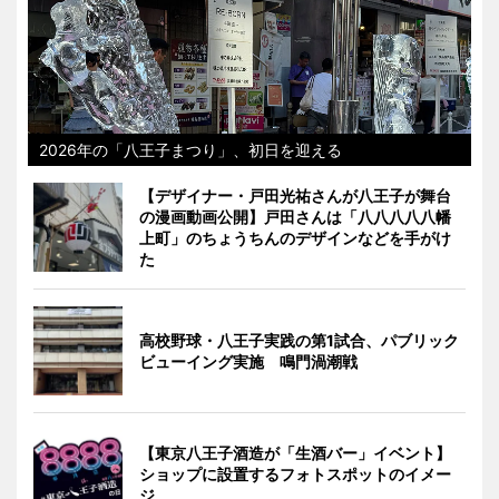
2026年の「八王子まつり」、初日を迎える
【デザイナー・戸田光祐さんが八王子が舞台
の漫画動画公開】戸田さんは「八八八八八幡
上町」のちょうちんのデザインなどを手がけ
た
高校野球・八王子実践の第1試合、パブリック
ビューイング実施 鳴門渦潮戦
【東京八王子酒造が「生酒バー」イベント】
ショップに設置するフォトスポットのイメー
ジ