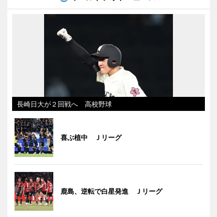
長崎日大が２回戦へ 高校野球
喜ぶ植中 Ｊリーグ
鹿島、逆転で白星発進 Ｊリーグ