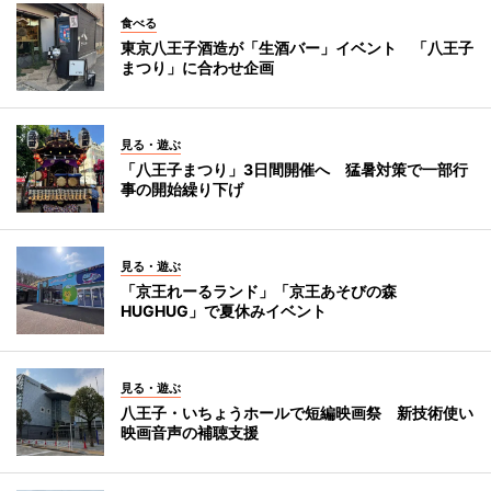
食べる
東京八王子酒造が「生酒バー」イベント 「八王子
まつり」に合わせ企画
見る・遊ぶ
「八王子まつり」3日間開催へ 猛暑対策で一部行
事の開始繰り下げ
見る・遊ぶ
「京王れーるランド」「京王あそびの森
HUGHUG」で夏休みイベント
見る・遊ぶ
八王子・いちょうホールで短編映画祭 新技術使い
映画音声の補聴支援