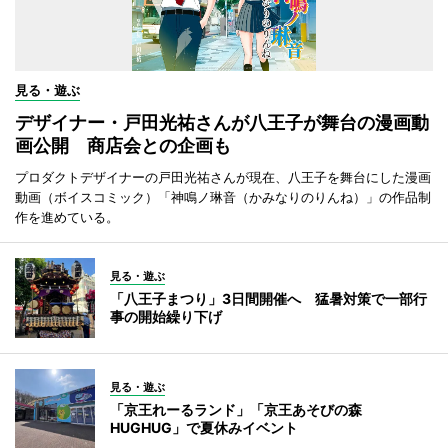
見る・遊ぶ
デザイナー・戸田光祐さんが八王子が舞台の漫画動
画公開 商店会との企画も
プロダクトデザイナーの戸田光祐さんが現在、八王子を舞台にした漫画
動画（ボイスコミック）「神鳴ノ琳音（かみなりのりんね）」の作品制
作を進めている。
見る・遊ぶ
「八王子まつり」3日間開催へ 猛暑対策で一部行
事の開始繰り下げ
見る・遊ぶ
「京王れーるランド」「京王あそびの森
HUGHUG」で夏休みイベント