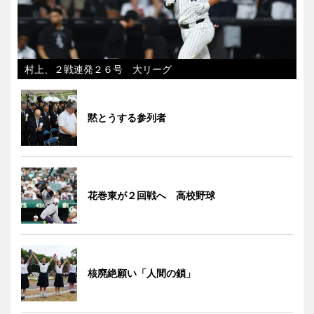
村上、２戦連発２６号 大リーグ
黙とうする参列者
花巻東が２回戦へ 高校野球
核廃絶願い「人間の鎖」