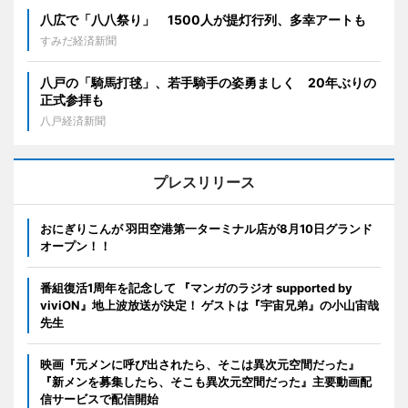
八広で「八八祭り」 1500人が提灯行列、多幸アートも
すみだ経済新聞
八戸の「騎馬打毬」、若手騎手の姿勇ましく 20年ぶりの
正式参拝も
八戸経済新聞
プレスリリース
おにぎりこんが 羽田空港第一ターミナル店が8月10日グランド
オープン！！
番組復活1周年を記念して 『マンガのラジオ supported by
viviON』地上波放送が決定！ ゲストは『宇宙兄弟』の小山宙哉
先生
映画『元メンに呼び出されたら、そこは異次元空間だった』
『新メンを募集したら、そこも異次元空間だった』主要動画配
信サービスで配信開始