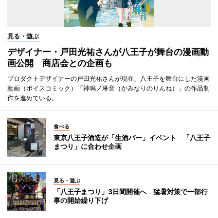
見る・遊ぶ
デザイナー・戸田光祐さんが八王子が舞台の漫画動
画公開 商店会との企画も
プロダクトデザイナーの戸田光祐さんが現在、八王子を舞台にした漫画
動画（ボイスコミック）「神鳴ノ琳音（かみなりのりんね）」の作品制
作を進めている。
食べる
東京八王子酒造が「生酒バー」イベント 「八王子
まつり」に合わせ企画
見る・遊ぶ
「八王子まつり」3日間開催へ 猛暑対策で一部行
事の開始繰り下げ