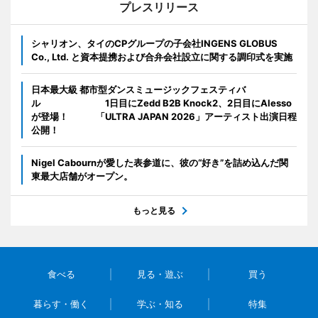
プレスリリース
シャリオン、タイのCPグループの子会社INGENS GLOBUS
Co., Ltd. と資本提携および合弁会社設立に関する調印式を実施
日本最大級 都市型ダンスミュージックフェスティバ
ル 1日目にZedd B2B Knock2、2日目にAlesso
が登場！ 「ULTRA JAPAN 2026」アーティスト出演日程
公開！
Nigel Cabournが愛した表参道に、彼の“好き”を詰め込んだ関
東最大店舗がオープン。
もっと見る
食べる
見る・遊ぶ
買う
暮らす・働く
学ぶ・知る
特集