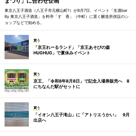
まつり」に合わせ企画
東京八王子酒造（八王子市元横山町1）が8月7日、イベント「生酒bar
By 東京八王子酒造」を料亭「すゞ香」（中町）に置く醸造所併設のシ
ョップなどで始める。
買う
「京王れーるランド」「京王あそびの森
HUGHUG」で夏休みイベント
買う
京王、「令和8年8月8日」で記念入場券販売へ 8
にちなんだ駅がセットに
買う
「イオン八王子滝山」に「アトリエうかい」 9月
出店へ