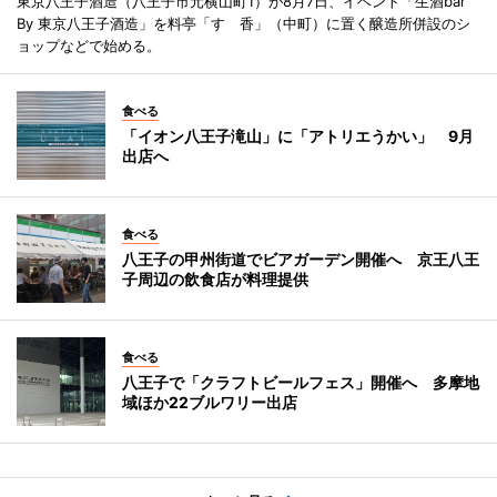
東京八王子酒造（八王子市元横山町1）が8月7日、イベント「生酒bar
By 東京八王子酒造」を料亭「すゞ香」（中町）に置く醸造所併設のシ
ョップなどで始める。
食べる
「イオン八王子滝山」に「アトリエうかい」 9月
出店へ
食べる
八王子の甲州街道でビアガーデン開催へ 京王八王
子周辺の飲食店が料理提供
食べる
八王子で「クラフトビールフェス」開催へ 多摩地
域ほか22ブルワリー出店