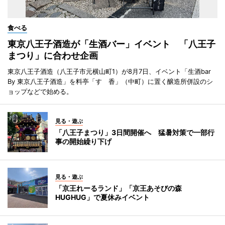
食べる
東京八王子酒造が「生酒バー」イベント 「八王子
まつり」に合わせ企画
東京八王子酒造（八王子市元横山町1）が8月7日、イベント「生酒bar
By 東京八王子酒造」を料亭「すゞ香」（中町）に置く醸造所併設のシ
ョップなどで始める。
見る・遊ぶ
「八王子まつり」3日間開催へ 猛暑対策で一部行
事の開始繰り下げ
見る・遊ぶ
「京王れーるランド」「京王あそびの森
HUGHUG」で夏休みイベント