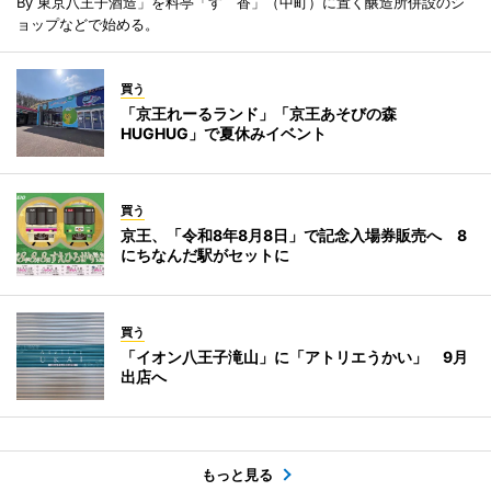
By 東京八王子酒造」を料亭「すゞ香」（中町）に置く醸造所併設のシ
ョップなどで始める。
買う
「京王れーるランド」「京王あそびの森
HUGHUG」で夏休みイベント
買う
京王、「令和8年8月8日」で記念入場券販売へ 8
にちなんだ駅がセットに
買う
「イオン八王子滝山」に「アトリエうかい」 9月
出店へ
もっと見る