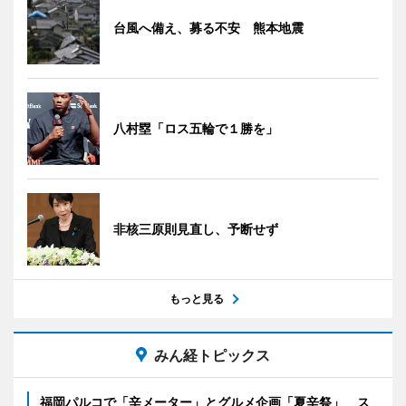
台風へ備え、募る不安 熊本地震
八村塁「ロス五輪で１勝を」
非核三原則見直し、予断せず
もっと見る
みん経トピックス
福岡パルコで「辛メーター」とグルメ企画「夏辛祭」 ス