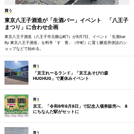
買う
東京八王子酒造が「生酒バー」イベント 「八王子
まつり」に合わせ企画
東京八王子酒造（八王子市元横山町1）が8月7日、イベント「生酒bar
By 東京八王子酒造」を料亭「すゞ香」（中町）に置く醸造所併設のシ
ョップなどで始める。
買う
「京王れーるランド」「京王あそびの森
HUGHUG」で夏休みイベント
買う
京王、「令和8年8月8日」で記念入場券販売へ 8
にちなんだ駅がセットに
買う