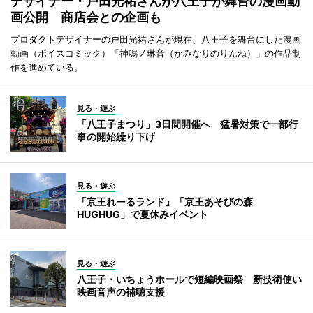
デザイナー・戸田光祐さんが八王子が舞台の漫画動
画公開 商店会との企画も
プロダクトデザイナーの戸田光祐さんが現在、八王子を舞台にした漫画
動画（ボイスコミック）「神鳴ノ琳音（かみなりのりんね）」の作品制
作を進めている。
見る・遊ぶ
「八王子まつり」3日間開催へ 猛暑対策で一部行
事の開始繰り下げ
見る・遊ぶ
「京王れーるランド」「京王あそびの森
HUGHUG」で夏休みイベント
見る・遊ぶ
八王子・いちょうホールで短編映画祭 新技術使い
映画音声の補聴支援