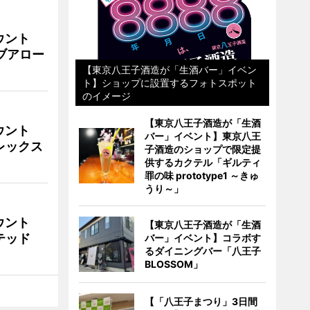
ウント
イブアロー
【東京八王子酒造が「生酒バー」イベン
ト】ショップに設置するフォトスポット
のイメージ
【東京八王子酒造が「生酒
ウント
バー」イベント】東京八王
ビレックス
子酒造のショップで限定提
供するカクテル「ギルティ
罪の味 prototype1 ～きゅ
うり～」
ウント
【東京八王子酒造が「生酒
イテッド
バー」イベント】コラボす
るダイニングバー「八王子
BLOSSOM」
【「八王子まつり」3日間