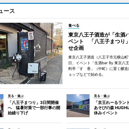
ュース
食べる
東京八王子酒造が「生酒
ベント 「八王子まつり
せ企画
東京八王子酒造（八王子市元横山町1
日、イベント「生酒bar By 東京八
料亭「すゞ香」（中町）に置く醸造
ョップなどで始める。
見る・遊ぶ
見る・遊ぶ
「八王子まつり」3日間開催
「京王れーるラン
へ 猛暑対策で一部行事の開
あそびの森 HUGH
始繰り下げ
休みイベント