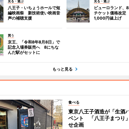
見る・遊ぶ
見る・遊ぶ
八王子・いちょうホールで短
ピューロランド、
編映画祭 新技術使い映画音
チケット価格改定
声の補聴支援
1,000円値上げ
買う
京王、「令和8年8月8日」で
記念入場券販売へ 8にちな
んだ駅がセットに
もっと見る
食べる
東京八王子酒造が「生酒
ベント 「八王子まつり
せ企画