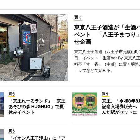
買う
東京八王子酒造が「生酒
ベント 「八王子まつり
せ企画
東京八王子酒造（八王子市元横山町1
日、イベント「生酒bar By 東京八
料亭「すゞ香」（中町）に置く醸造
ョップなどで始める。
買う
買う
「京王れーるランド」「京王
京王、「令和8年8
あそびの森 HUGHUG」で夏
記念入場券販売へ
休みイベント
んだ駅がセットに
買う
「イオン八王子滝山」に「ア