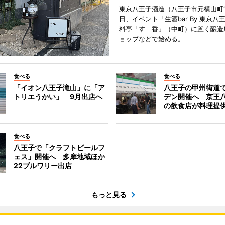
東京八王子酒造（八王子市元横山町1
日、イベント「生酒bar By 東京八
料亭「すゞ香」（中町）に置く醸造
ョップなどで始める。
食べる
食べる
「イオン八王子滝山」に「ア
八王子の甲州街道
トリエうかい」 9月出店へ
デン開催へ 京王
の飲食店が料理提
食べる
八王子で「クラフトビールフ
ェス」開催へ 多摩地域ほか
22ブルワリー出店
もっと見る