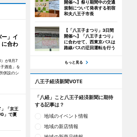
開催へ】祭り期間中の交通
規制について発表する初宿
和夫八王子市長
【「八王子まつり」3日間
開催へ】「八王子まつり」
バー」イ
に合わせて、西東京バスは
」に合わ
路線バスの迂回運転を行う
）が8月7
もっと見る
王子酒造」を
所併設のシ
八王子経済新聞VOTE
「八経」こと八王子経済新聞に期待
する記事は？
ド」「京王
UG」で夏
地域のイベント情報
地域の新店情報
地域の新商品情報