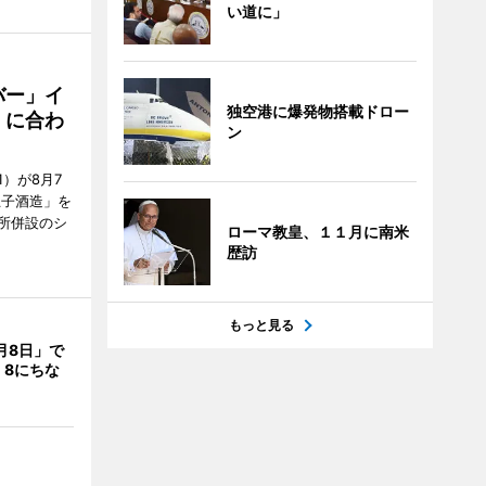
い道に」
バー」イ
独空港に爆発物搭載ドロー
」に合わ
ン
）が8月7
王子酒造」を
所併設のシ
ローマ教皇、１１月に南米
歴訪
もっと見る
月8日」で
 8にちな