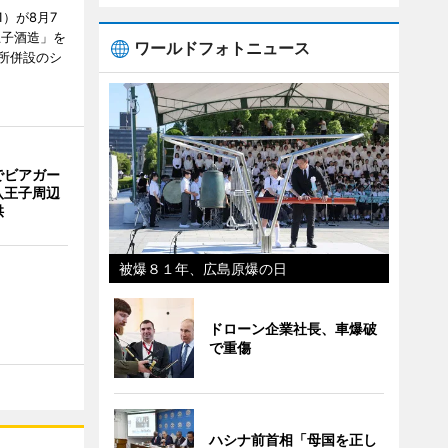
）が8月7
王子酒造」を
ワールドフォトニュース
所併設のシ
でビアガー
八王子周辺
供
被爆８１年、広島原爆の日
ドローン企業社長、車爆破
で重傷
ハシナ前首相「母国を正し