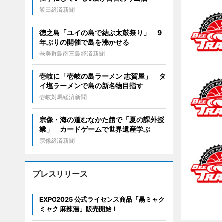
飯田経済新聞
徳之島「ユイの島で結ぶ太鼓祭り」 9
年ぶりの開催で島を沸かせる
奄美群島南三島経済新聞
壱岐に「壱岐の島ラーメン 志賀屋」 タ
イ塩ラーメンで島の新名物目指す
壱岐対馬経済新聞
宗像・海の道むなかた館で「夏の課外授
業」 カードゲームで世界遺産学ぶ
宗像経済新聞
プレスリリース
EXPO2025 公式ライセンス商品「黒ミャク
ミャク 麻辣湯」販売開始！