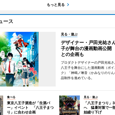
もっと見る
ュース
見る・遊ぶ
デザイナー・戸田光祐さ
子が舞台の漫画動画公開
との企画も
プロダクトデザイナーの戸田光祐さ
八王子を舞台にした漫画動画（ボイ
ク）「神鳴ノ琳音（かみなりのりん
品制作を進めている。
食べる
見る・遊ぶ
東京八王子酒造が「生酒バ
「八王子まつり」
ー」イベント 「八王子まつ
へ 猛暑対策で一
り」に合わせ企画
始繰り下げ