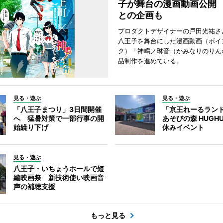
子が舞台の漫画動画公開
との企画も
プロダクトデザイナーの戸田光祐さ
八王子を舞台にした漫画動画（ボイ
ク）「神鳴ノ琳音（かみなりのりん
品制作を進めている。
見る・遊ぶ
見る・遊ぶ
「八王子まつり」3日間開催
「京王れーるラン
へ 猛暑対策で一部行事の開
あそびの森 HUGH
始繰り下げ
休みイベント
見る・遊ぶ
八王子・いちょうホールで短
編映画祭 新技術使い映画音
声の補聴支援
もっと見る