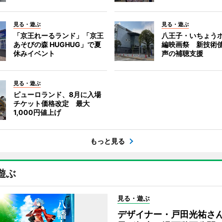
見る・遊ぶ
見る・遊ぶ
「京王れーるランド」「京王
八王子・いちょう
あそびの森 HUGHUG」で夏
編映画祭 新技術
休みイベント
声の補聴支援
見る・遊ぶ
ピューロランド、8月に入場
チケット価格改定 最大
1,000円値上げ
もっと見る
遊ぶ
見る・遊ぶ
デザイナー・戸田光祐さ