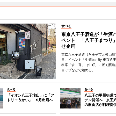
食べる
東京八王子酒造が「生酒
ベント 「八王子まつり
せ企画
東京八王子酒造（八王子市元横山町1
日、イベント「生酒bar By 東京八
料亭「すゞ香」（中町）に置く醸造
ョップなどで始める。
食べる
食べる
「イオン八王子滝山」に「ア
八王子の甲州街道
トリエうかい」 9月出店へ
デン開催へ 京王
の飲食店が料理提