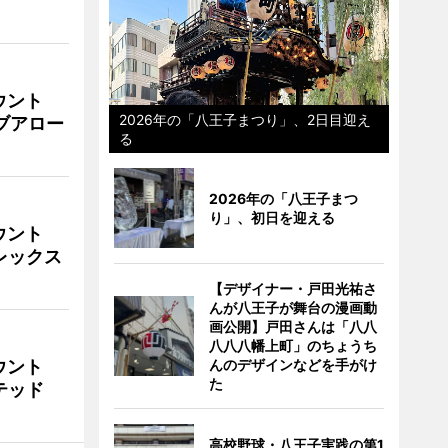
ウント
2026年の「八王子まつり」、2日目迎え
イブアロー
る
2026年の「八王子まつ
り」、初日を迎える
ウント
ビレックス
【デザイナー・戸田光祐さ
んが八王子が舞台の漫画動
画公開】戸田さんは「八八
八八八幡上町」のちょうち
ウント
んのデザインなどを手がけ
た
イテッド
高校野球・八王子実践の第1