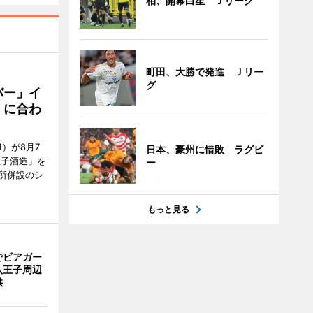
柏、開幕白星 Ｊリーグ
町田、大勝で発進 Ｊリー
グ
バー」イ
」に合わ
）が8月7
日本、豪州に惜敗 ラグビ
王子酒造」を
ー
所併設のシ
もっと見る
でビアガー
八王子周辺
供