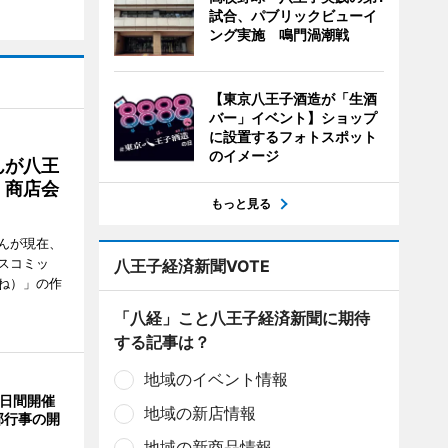
試合、パブリックビューイ
ング実施 鳴門渦潮戦
【東京八王子酒造が「生酒
バー」イベント】ショップ
に設置するフォトスポット
のイメージ
んが八王
 商店会
もっと見る
んが現在、
スコミッ
八王子経済新聞VOTE
ね）」の作
「八経」こと八王子経済新聞に期待
する記事は？
地域のイベント情報
3日間開催
地域の新店情報
部行事の開
地域の新商品情報