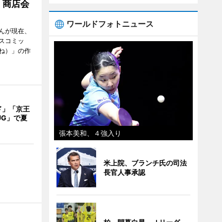
 商店会
ワールドフォトニュース
んが現在、
スコミッ
ね）」の作
ド」「京王
UG」で夏
張本美和、４強入り
米上院、ブランチ氏の司法
長官人事承認