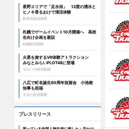
星野エリアで「足水浴」 13度の湧水と
ヒノキ香るおけで清涼体験
軽井沢経済新聞
札幌でゲームイベント10月開催へ 高校
生向け企画を新設
札幌経済新聞
火星を旅するVR体験アトラクション
みなとみらいPLOT48に登場
ヨコハマ経済新聞
八広で町名誕生60周年祝賀会 小池都
知事も祝福
すみだ経済新聞
プレスリリース
困っている外国人旅行者に接した・見かけ