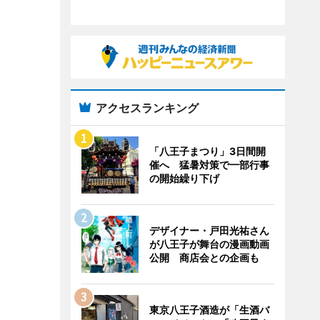
アクセスランキング
「八王子まつり」3日間開
催へ 猛暑対策で一部行事
の開始繰り下げ
デザイナー・戸田光祐さん
が八王子が舞台の漫画動画
公開 商店会との企画も
東京八王子酒造が「生酒バ