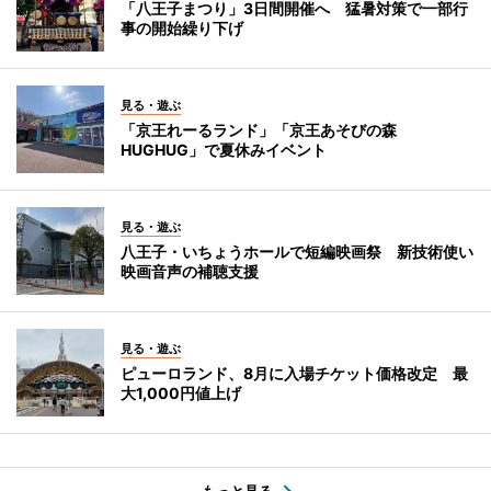
「八王子まつり」3日間開催へ 猛暑対策で一部行
事の開始繰り下げ
見る・遊ぶ
「京王れーるランド」「京王あそびの森
HUGHUG」で夏休みイベント
見る・遊ぶ
八王子・いちょうホールで短編映画祭 新技術使い
映画音声の補聴支援
見る・遊ぶ
ピューロランド、8月に入場チケット価格改定 最
大1,000円値上げ
もっと見る