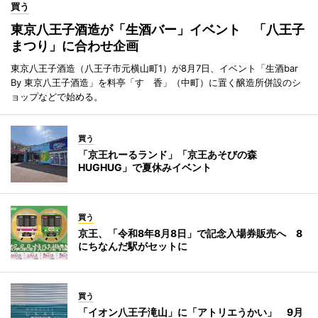
買う
東京八王子酒造が「生酒バー」イベント 「八王子
まつり」に合わせ企画
東京八王子酒造（八王子市元横山町1）が8月7日、イベント「生酒bar
By 東京八王子酒造」を料亭「すゞ香」（中町）に置く醸造所併設のシ
ョップなどで始める。
買う
「京王れーるランド」「京王あそびの森
HUGHUG」で夏休みイベント
買う
京王、「令和8年8月8日」で記念入場券販売へ 8
にちなんだ駅がセットに
買う
「イオン八王子滝山」に「アトリエうかい」 9月