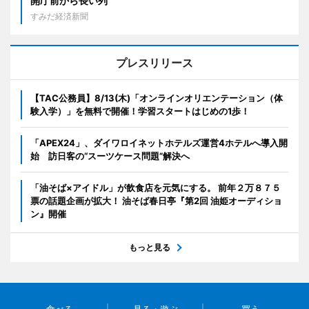
開庁前から長い列
すみだ経済新聞
プレスリリース
【TAC公務員】8/13(木)「オンラインオリエンテーション（体
験入学）」を無料で開催！学習スタートはじめの1歩！
「APEX24」、ダイワロイネットホテルズ運営4ホテルへ導入開
始 訪日客の“スーツケース問題”解決へ
「油そば×アイドル」が飲食店を元気にする。 前年２万８７５
票の話題企画が拡大！ 油そば春日亭『第2回 油姫オーディショ
ン』開催
もっと見る
食べる
見る・遊ぶ
買う