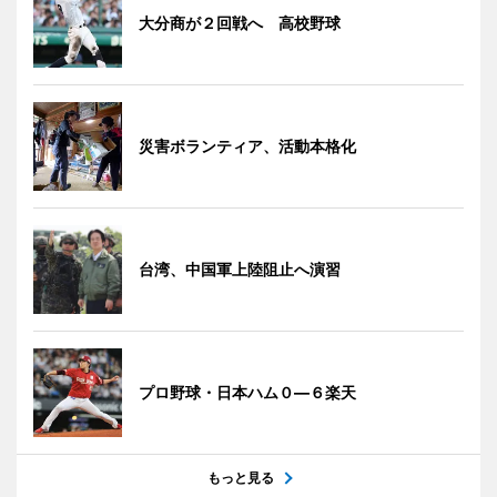
大分商が２回戦へ 高校野球
災害ボランティア、活動本格化
台湾、中国軍上陸阻止へ演習
プロ野球・日本ハム０―６楽天
もっと見る