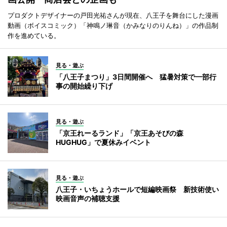
プロダクトデザイナーの戸田光祐さんが現在、八王子を舞台にした漫画
動画（ボイスコミック）「神鳴ノ琳音（かみなりのりんね）」の作品制
作を進めている。
見る・遊ぶ
「八王子まつり」3日間開催へ 猛暑対策で一部行
事の開始繰り下げ
見る・遊ぶ
「京王れーるランド」「京王あそびの森
HUGHUG」で夏休みイベント
見る・遊ぶ
八王子・いちょうホールで短編映画祭 新技術使い
映画音声の補聴支援