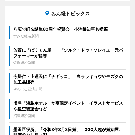
みん経トピックス
八広で町名誕生60周年祝賀会 小池都知事も祝福
すみだ経済新聞
佐賀に「ばくてん屋」 「シルク・ドゥ・ソレイユ」元パ
フォーマーが指導
佐賀経済新聞
今帰仁・上運天に「ナギッコ」 島ラッキョウやモズクの
加工品販売
やんばる経済新聞
沼津「淡島ホテル」が夏限定イベント イラストサービス
や星空観望会など
沼津経済新聞
墨田区役所、「令和8年8月8日婚」 300人超が婚姻届、