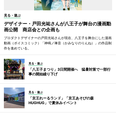
見る・遊ぶ
デザイナー・戸田光祐さんが八王子が舞台の漫画動
画公開 商店会との企画も
プロダクトデザイナーの戸田光祐さんが現在、八王子を舞台にした漫画
動画（ボイスコミック）「神鳴ノ琳音（かみなりのりんね）」の作品制
作を進めている。
見る・遊ぶ
「八王子まつり」3日間開催へ 猛暑対策で一部行
事の開始繰り下げ
見る・遊ぶ
「京王れーるランド」「京王あそびの森
HUGHUG」で夏休みイベント