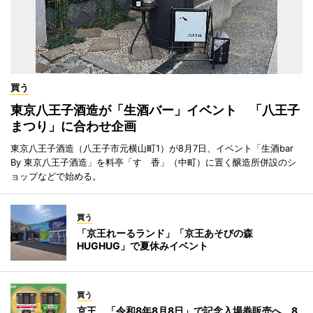
買う
東京八王子酒造が「生酒バー」イベント 「八王子
まつり」に合わせ企画
東京八王子酒造（八王子市元横山町1）が8月7日、イベント「生酒bar
By 東京八王子酒造」を料亭「すゞ香」（中町）に置く醸造所併設のシ
ョップなどで始める。
買う
「京王れーるランド」「京王あそびの森
HUGHUG」で夏休みイベント
買う
京王、「令和8年8月8日」で記念入場券販売へ 8