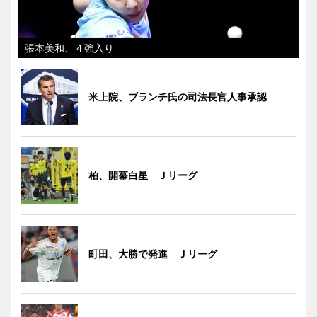
張本美和、４強入り
米上院、ブランチ氏の司法長官人事承認
柏、開幕白星 Ｊリーグ
町田、大勝で発進 Ｊリーグ