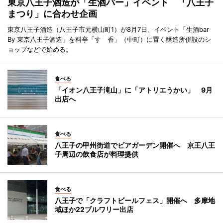
東京八王子酒造が「生酒バー」イベント 「八王子
まつり」に合わせ企画
東京八王子酒造（八王子市元横山町1）が8月7日、イベント「生酒bar
By 東京八王子酒造」を料亭「すゞ香」（中町）に置く醸造所併設のシ
ョップなどで始める。
食べる
「イオン八王子滝山」に「アトリエうかい」 9月
出店へ
食べる
八王子の甲州街道でビアガーデン開催へ 京王八王
子周辺の飲食店が料理提供
食べる
八王子で「クラフトビールフェス」開催へ 多摩地
域ほか22ブルワリー出店