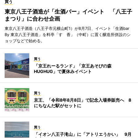
買う
東京八王子酒造が「生酒バー」イベント 「八王子
まつり」に合わせ企画
東京八王子酒造（八王子市元横山町1）が8月7日、イベント「生酒bar
By 東京八王子酒造」を料亭「すゞ香」（中町）に置く醸造所併設のシ
ョップなどで始める。
買う
「京王れーるランド」「京王あそびの森
HUGHUG」で夏休みイベント
買う
京王、「令和8年8月8日」で記念入場券販売へ 8
にちなんだ駅がセットに
買う
「イオン八王子滝山」に「アトリエうかい」 9月