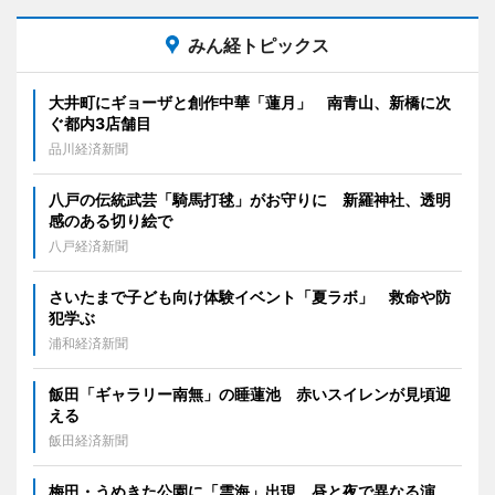
みん経トピックス
大井町にギョーザと創作中華「蓮月」 南青山、新橋に次
ぐ都内3店舗目
品川経済新聞
八戸の伝統武芸「騎馬打毬」がお守りに 新羅神社、透明
感のある切り絵で
八戸経済新聞
さいたまで子ども向け体験イベント「夏ラボ」 救命や防
犯学ぶ
浦和経済新聞
飯田「ギャラリー南無」の睡蓮池 赤いスイレンが見頃迎
える
飯田経済新聞
梅田・うめきた公園に「雲海」出現 昼と夜で異なる演