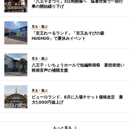
「八王子まつり」3日間開催へ 猛暑対策で一部行
事の開始繰り下げ
見る・遊ぶ
「京王れーるランド」「京王あそびの森
HUGHUG」で夏休みイベント
見る・遊ぶ
八王子・いちょうホールで短編映画祭 新技術使い
映画音声の補聴支援
見る・遊ぶ
ピューロランド、8月に入場チケット価格改定 最
大1,000円値上げ
もっと見る