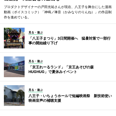
プロダクトデザイナーの戸田光祐さんが現在、八王子を舞台にした漫画
動画（ボイスコミック）「神鳴ノ琳音（かみなりのりんね）」の作品制
作を進めている。
見る・遊ぶ
「八王子まつり」3日間開催へ 猛暑対策で一部行
事の開始繰り下げ
見る・遊ぶ
「京王れーるランド」「京王あそびの森
HUGHUG」で夏休みイベント
見る・遊ぶ
八王子・いちょうホールで短編映画祭 新技術使い
映画音声の補聴支援