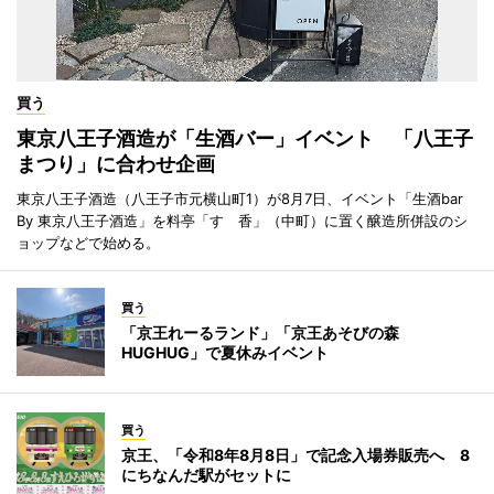
買う
東京八王子酒造が「生酒バー」イベント 「八王子
まつり」に合わせ企画
東京八王子酒造（八王子市元横山町1）が8月7日、イベント「生酒bar
By 東京八王子酒造」を料亭「すゞ香」（中町）に置く醸造所併設のシ
ョップなどで始める。
買う
「京王れーるランド」「京王あそびの森
HUGHUG」で夏休みイベント
買う
京王、「令和8年8月8日」で記念入場券販売へ 8
にちなんだ駅がセットに