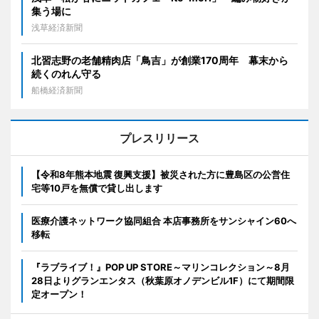
集う場に
浅草経済新聞
北習志野の老舗精肉店「鳥吉」が創業170周年 幕末から
続くのれん守る
船橋経済新聞
プレスリリース
【令和8年熊本地震 復興支援】被災された方に豊島区の公営住
宅等10戸を無償で貸し出します
医療介護ネットワーク協同組合 本店事務所をサンシャイン60へ
移転
『ラブライブ！』POP UP STORE～マリンコレクション～8月
28日よりグランエンタス（秋葉原オノデンビル1F）にて期間限
定オープン！