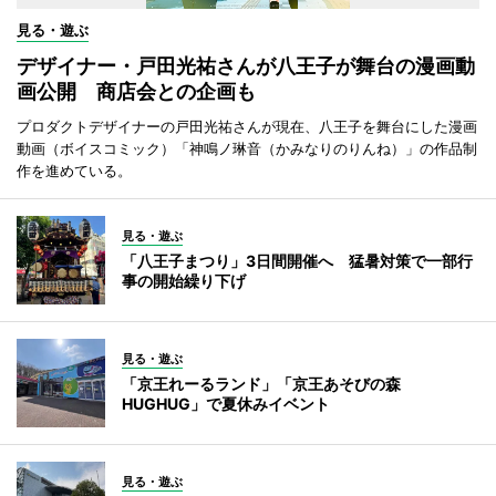
見る・遊ぶ
デザイナー・戸田光祐さんが八王子が舞台の漫画動
画公開 商店会との企画も
プロダクトデザイナーの戸田光祐さんが現在、八王子を舞台にした漫画
動画（ボイスコミック）「神鳴ノ琳音（かみなりのりんね）」の作品制
作を進めている。
見る・遊ぶ
「八王子まつり」3日間開催へ 猛暑対策で一部行
事の開始繰り下げ
見る・遊ぶ
「京王れーるランド」「京王あそびの森
HUGHUG」で夏休みイベント
見る・遊ぶ