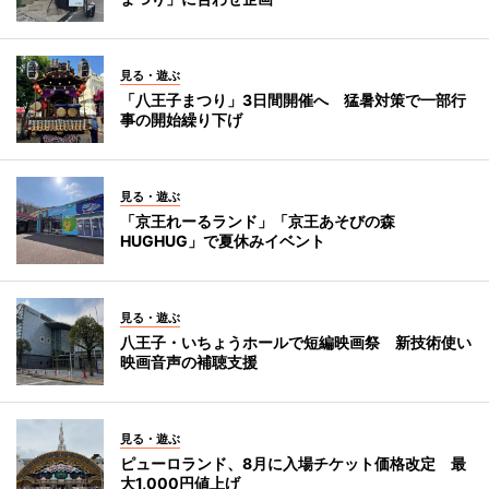
見る・遊ぶ
「八王子まつり」3日間開催へ 猛暑対策で一部行
事の開始繰り下げ
見る・遊ぶ
「京王れーるランド」「京王あそびの森
HUGHUG」で夏休みイベント
見る・遊ぶ
八王子・いちょうホールで短編映画祭 新技術使い
映画音声の補聴支援
見る・遊ぶ
ピューロランド、8月に入場チケット価格改定 最
大1,000円値上げ