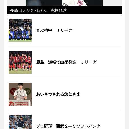
長崎日大が２回戦へ 高校野球
喜ぶ植中 Ｊリーグ
鹿島、逆転で白星発進 Ｊリーグ
あいさつされる悠仁さま
プロ野球・西武２―５ソフトバンク