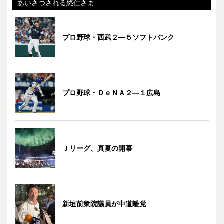
あいさつされる悠仁さま
プロ野球・西武２―５ソフトバンク
プロ野球・ＤｅＮＡ２―１広島
Ｊリーグ、真夏の開幕
新垣前衆院議員が中道離党