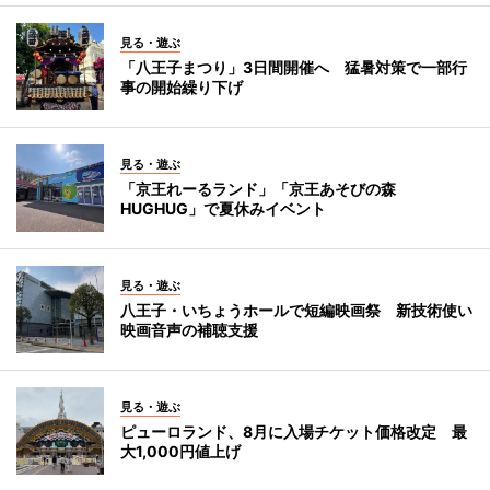
見る・遊ぶ
「八王子まつり」3日間開催へ 猛暑対策で一部行
事の開始繰り下げ
見る・遊ぶ
「京王れーるランド」「京王あそびの森
HUGHUG」で夏休みイベント
見る・遊ぶ
八王子・いちょうホールで短編映画祭 新技術使い
映画音声の補聴支援
見る・遊ぶ
ピューロランド、8月に入場チケット価格改定 最
大1,000円値上げ