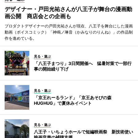
デザイナー・戸田光祐さんが八王子が舞台の漫画動
画公開 商店会との企画も
プロダクトデザイナーの戸田光祐さんが現在、八王子を舞台にした漫画
動画（ボイスコミック）「神鳴ノ琳音（かみなりのりんね）」の作品制
作を進めている。
見る・遊ぶ
「八王子まつり」3日間開催へ 猛暑対策で一部行
事の開始繰り下げ
見る・遊ぶ
「京王れーるランド」「京王あそびの森
HUGHUG」で夏休みイベント
見る・遊ぶ
八王子・いちょうホールで短編映画祭 新技術使い
映画音声の補聴支援