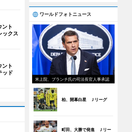
ワールドフォトニュース
ウント
ビレックス
ウント
イテッド
米上院、ブランチ氏の司法長官人事承認
柏、開幕白星 Ｊリーグ
町田、大勝で発進 Ｊリー