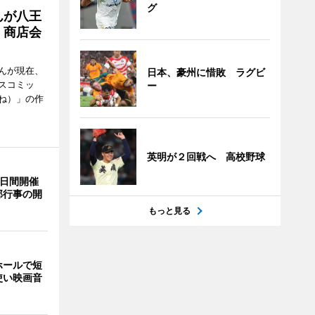
グ
んが八王
 商店会
んが現在、
日本、豪州に惜敗 ラグビ
スコミッ
ー
ね）」の作
英明が２回戦へ 高校野球
3日間開催
部行事の開
もっと見る
ホールで短
使い映画音