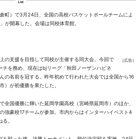
List
町）で3月24日、全国の高校バスケットボールチームによ
013」が開幕した。会場は同校体育館。
上の支援を目指して同校が主催する同大会。今回で
［広告］
ーチを務め、現在はbjリーグ「秋田ノーザンハピネ
んの名前を冠する。昨年初めて行われた大会では全国から16
市）が初優勝を果たした。
で全国優勝に輝いた延岡学園高校（宮崎県延岡市）のほか、
の強豪校17チームが参加。市内からはインターハイベスト4
ねる。
を戦った後、決勝トーナメント、順位決定戦を実施。24日