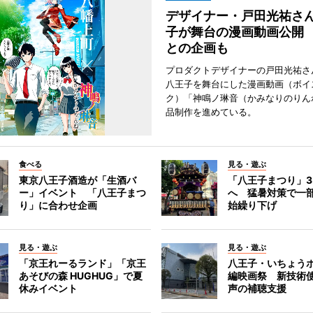
デザイナー・戸田光祐さ
子が舞台の漫画動画公開
との企画も
プロダクトデザイナーの戸田光祐さ
八王子を舞台にした漫画動画（ボイ
ク）「神鳴ノ琳音（かみなりのりん
品制作を進めている。
食べる
見る・遊ぶ
東京八王子酒造が「生酒バ
「八王子まつり」
ー」イベント 「八王子まつ
へ 猛暑対策で一
り」に合わせ企画
始繰り下げ
見る・遊ぶ
見る・遊ぶ
「京王れーるランド」「京王
八王子・いちょう
あそびの森 HUGHUG」で夏
編映画祭 新技術
休みイベント
声の補聴支援