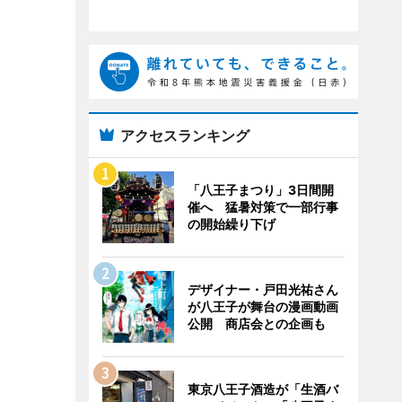
アクセスランキング
「八王子まつり」3日間開
催へ 猛暑対策で一部行事
の開始繰り下げ
デザイナー・戸田光祐さん
が八王子が舞台の漫画動画
公開 商店会との企画も
東京八王子酒造が「生酒バ