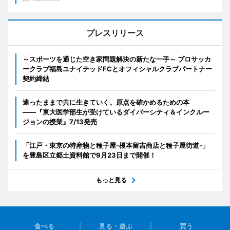
プレスリリース
～スポーツを通じた空き家問題解決の新たな一手～ プロサッカ
ークラブ福島ユナイテッドFCとオフィシャルクラブパートナー
契約締結
違ったままで共に生きていく。原点を確かめるための本
――『東大医学部生が受けているダイバーシティ＆インクルー
ジョンの授業』7/13発売
「江戸・東京の特産物と種子屋-榎本留吉商店と種子屋街道-」
を豊島区立郷土資料館で9月23日まで開催！
もっと見る
食べる
見る・遊ぶ
買う