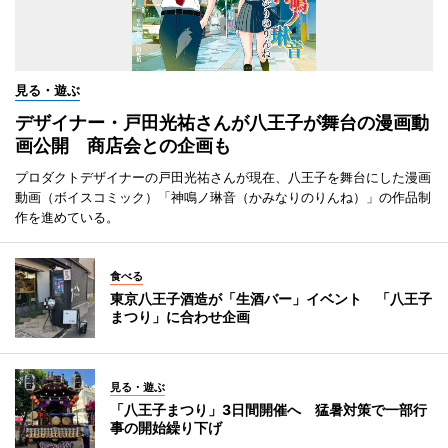
見る・遊ぶ
デザイナー・戸田光祐さんが八王子が舞台の漫画動
画公開 商店会との企画も
プロダクトデザイナーの戸田光祐さんが現在、八王子を舞台にした漫画
動画（ボイスコミック）「神鳴ノ琳音（かみなりのりんね）」の作品制
作を進めている。
食べる
東京八王子酒造が「生酒バー」イベント 「八王子
まつり」に合わせ企画
見る・遊ぶ
「八王子まつり」3日間開催へ 猛暑対策で一部行
事の開始繰り下げ