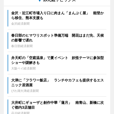
金沢・近江町市場入り口に肉まん「まんぷく屋」 能登か
ら移住、熊本支援も
金沢経済新聞
春日部のヒマワリスポット準備万端 開花はまだ先、天候
の影響で遅れ
春日部経済新聞
弁天町の「空庭温泉」で夏イベント 妖怪テーマに参加型
ショーや謎解きも
大阪ベイ経済新聞
大津に「フラワー飯店」 ランチやカフェも提供するエス
ニック居酒屋
びわ湖大津経済新聞
大井町にギョーザと創作中華「蓮月」 南青山、新橋に次
ぐ都内3店舗目
品川経済新聞