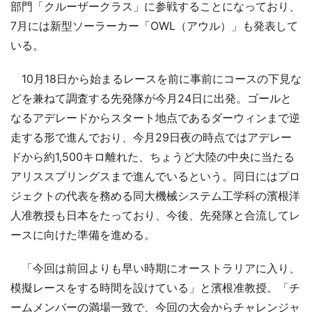
部門「クルーザークラス」に参戦することになっており、
7月には新型ソーラーカー「OWL（アウル）」も発表して
いる。
10月18日から始まるレースを前に事前にコースの下見な
どを兼ねて調査する先発隊が今月24日に出発。ゴールと
なるアデレードからスタート地点であるダーウィンまで逆
走する形で進んでおり、今月29日夜の時点ではアデレー
ドから約1,500キロ離れた、ちょうど大陸の中央に当たる
アリススプリングスまで進んでいるという。同日にはプロ
ジェクトの代表を務める同大機械システム工学科の濱根洋
人准教授も日本をたっており、今後、先発隊と合流してレ
ースに向けた準備を進める。
「今回は前回よりも早い時期にオーストラリアに入り、
模擬レースをする時間を設けている」と濱根准教授。「チ
ームメンバーの満場一致で、今回の大会からチャレンジャ