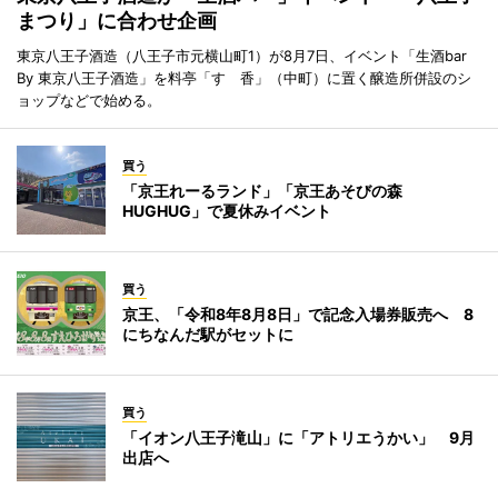
まつり」に合わせ企画
東京八王子酒造（八王子市元横山町1）が8月7日、イベント「生酒bar
By 東京八王子酒造」を料亭「すゞ香」（中町）に置く醸造所併設のシ
ョップなどで始める。
買う
「京王れーるランド」「京王あそびの森
HUGHUG」で夏休みイベント
買う
京王、「令和8年8月8日」で記念入場券販売へ 8
にちなんだ駅がセットに
買う
「イオン八王子滝山」に「アトリエうかい」 9月
出店へ