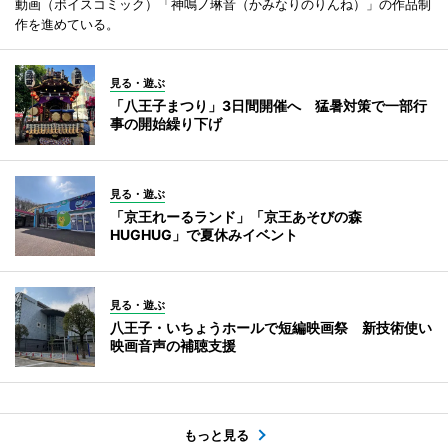
動画（ボイスコミック）「神鳴ノ琳音（かみなりのりんね）」の作品制
作を進めている。
見る・遊ぶ
「八王子まつり」3日間開催へ 猛暑対策で一部行
事の開始繰り下げ
見る・遊ぶ
「京王れーるランド」「京王あそびの森
HUGHUG」で夏休みイベント
見る・遊ぶ
八王子・いちょうホールで短編映画祭 新技術使い
映画音声の補聴支援
もっと見る