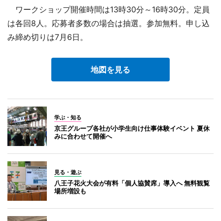
ワークショップ開催時間は13時30分～16時30分。定員
は各回8人。応募者多数の場合は抽選。参加無料。申し込
み締め切りは7月6日。
地図を見る
学ぶ・知る
京王グループ各社が小学生向け仕事体験イベント 夏休
みに合わせて開催へ
見る・遊ぶ
八王子花火大会が有料「個人協賛席」導入へ 無料観覧
場所増設も