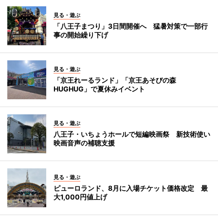
見る・遊ぶ
「八王子まつり」3日間開催へ 猛暑対策で一部行
事の開始繰り下げ
見る・遊ぶ
「京王れーるランド」「京王あそびの森
HUGHUG」で夏休みイベント
見る・遊ぶ
八王子・いちょうホールで短編映画祭 新技術使い
映画音声の補聴支援
見る・遊ぶ
ピューロランド、8月に入場チケット価格改定 最
大1,000円値上げ