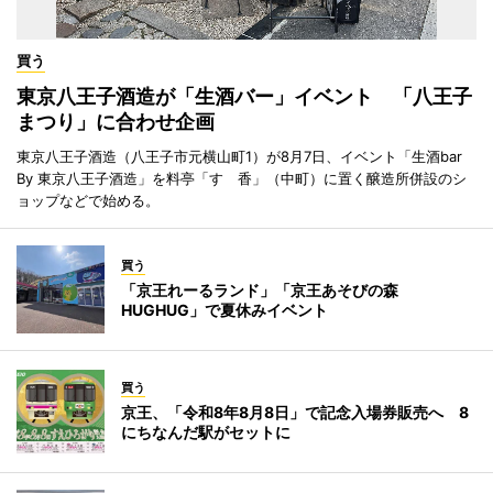
買う
東京八王子酒造が「生酒バー」イベント 「八王子
まつり」に合わせ企画
東京八王子酒造（八王子市元横山町1）が8月7日、イベント「生酒bar
By 東京八王子酒造」を料亭「すゞ香」（中町）に置く醸造所併設のシ
ョップなどで始める。
買う
「京王れーるランド」「京王あそびの森
HUGHUG」で夏休みイベント
買う
京王、「令和8年8月8日」で記念入場券販売へ 8
にちなんだ駅がセットに