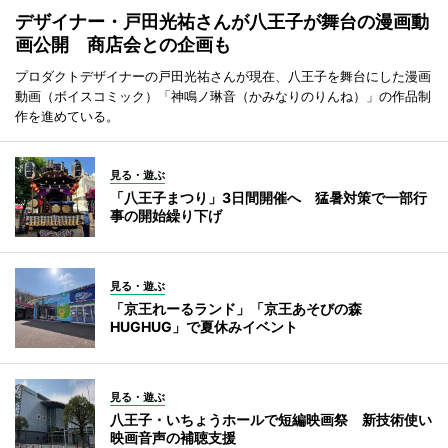
デザイナー・戸田光祐さんが八王子が舞台の漫画動
画公開 商店会との企画も
プロダクトデザイナーの戸田光祐さんが現在、八王子を舞台にした漫画
動画（ボイスコミック）「神鳴ノ琳音（かみなりのりんね）」の作品制
作を進めている。
見る・遊ぶ
「八王子まつり」3日間開催へ 猛暑対策で一部行
事の開始繰り下げ
見る・遊ぶ
「京王れーるランド」「京王あそびの森
HUGHUG」で夏休みイベント
見る・遊ぶ
八王子・いちょうホールで短編映画祭 新技術使い
映画音声の補聴支援