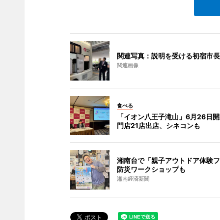
関連写真：説明を受ける初宿市長
関連画像
食べる
「イオン八王子滝山」6月26日開
門店21店出店、シネコンも
湘南台で「親子アウトドア体験フ
防災ワークショップも
湘南経済新聞