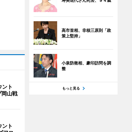
寿美花代さん死去、９４歳
高市首相、非核三原則「政
策上堅持」
小泉防衛相、豪印訪問を調
整
ウント
もっと見る
プ岡山戦
ウント