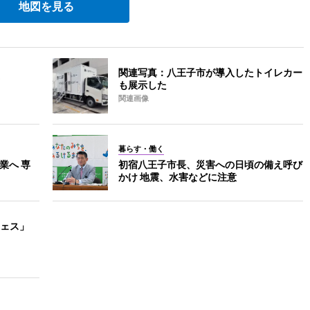
地図を見る
関連写真：八王子市が導入したトイレカー
も展示した
関連画像
暮らす・働く
業へ 専
初宿八王子市長、災害への日頃の備え呼び
かけ 地震、水害などに注意
ェス」