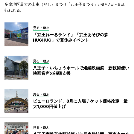
多摩地区最大の山車（だし）まつり「八王子まつり」が8月7日～9日、
行われる。
見る・遊ぶ
「京王れーるランド」「京王あそびの森
HUGHUG」で夏休みイベント
見る・遊ぶ
八王子・いちょうホールで短編映画祭 新技術使い
映画音声の補聴支援
見る・遊ぶ
ピューロランド、8月に入場チケット価格改定 最
大1,000円値上げ
見る・遊ぶ