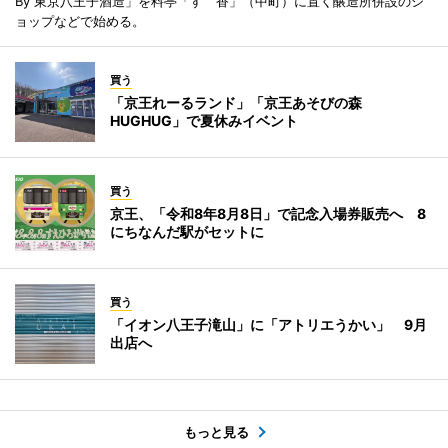
By 東京八王子酒造」を料亭「すゞ香」（中町）に置く醸造所併設のシ
ョップなどで始める。
買う
「京王れーるランド」「京王あそびの森
HUGHUG」で夏休みイベント
買う
京王、「令和8年8月8日」で記念入場券販売へ 8
にちなんだ駅がセットに
買う
「イオン八王子滝山」に「アトリエうかい」 9月
出店へ
もっと見る