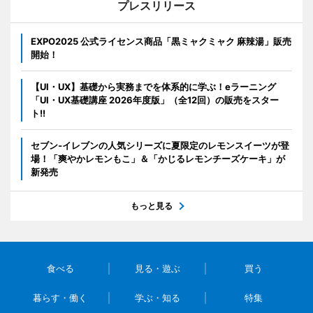
プレスリリース
EXPO2025 公式ライセンス商品「黒ミャクミャク 麻辣湯」販売
開始！
【UI・UX】基礎から実務までを体系的に学ぶ！eラーニング
「UI・UX基礎講座 2026年度版」（全12回）の販売をスター
ト!!
セブン‐イレブンの人気シリーズに夏限定のレモンスイーツが登
場！「爽やかレモンもこ」＆「かじるレモンチーズケーキ」が
新発売
もっと見る
食べる
見る・遊ぶ
買う
暮らす・働く
学ぶ・知る
特集