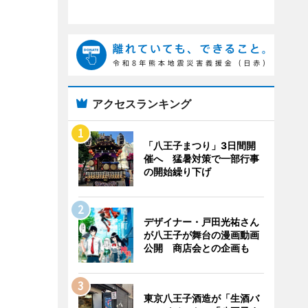
アクセスランキング
「八王子まつり」3日間開
催へ 猛暑対策で一部行事
の開始繰り下げ
デザイナー・戸田光祐さん
が八王子が舞台の漫画動画
公開 商店会との企画も
東京八王子酒造が「生酒バ