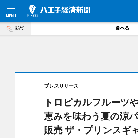
食べる
35°C
プレスリリース
トロピカルフルーツ
恵みを味わう夏の涼パフェ T
販売 ザ・プリンスギ