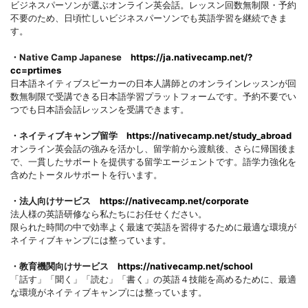
ビジネスパーソンが選ぶオンライン英会話。レッスン回数無制限・予約
不要のため、日頃忙しいビジネスパーソンでも英語学習を継続できま
す。
・Native Camp Japanese
https://ja.nativecamp.net/?
cc=prtimes
日本語ネイティブスピーカーの日本人講師とのオンラインレッスンが回
数無制限で受講できる日本語学習プラットフォームです。予約不要でい
つでも日本語会話レッスンを受講できます。
・ネイティブキャンプ留学
https://nativecamp.net/study_abroad
オンライン英会話の強みを活かし、留学前から渡航後、さらに帰国後ま
で、一貫したサポートを提供する留学エージェントです。語学力強化を
含めたトータルサポートを行います。
・法人向けサービス
https://nativecamp.net/corporate
法人様の英語研修なら私たちにお任せください。
限られた時間の中で効率よく最速で英語を習得するために最適な環境が
ネイティブキャンプには整っています。
・教育機関向けサービス
https://nativecamp.net/school
「話す」「聞く」「読む」「書く」の英語４技能を高めるために、最適
な環境がネイティブキャンプには整っています。