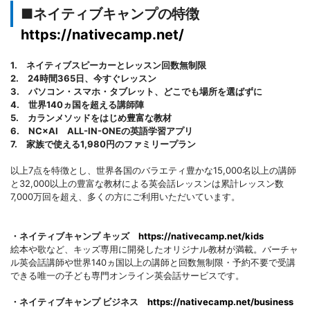
■ネイティブキャンプの特徴
https://nativecamp.net/
1. ネイティブスピーカーとレッスン回数無制限
2. 24時間365日、今すぐレッスン
3. パソコン・スマホ・タブレット、どこでも場所を選ばずに
4. 世界140ヵ国を超える講師陣
5. カランメソッドをはじめ豊富な教材
6. NC×AI ALL-IN-ONEの英語学習アプリ
7. 家族で使える1,980円のファミリープラン
以上7点を特徴とし、世界各国のバラエティ豊かな15,000名以上の講師
と32,000以上の豊富な教材による英会話レッスンは累計レッスン数
7,000万回を超え、多くの方にご利用いただいています。
・ネイティブキャンプ キッズ
https://nativecamp.net/kids
絵本や歌など、キッズ専用に開発したオリジナル教材が満載。バーチャ
ル英会話講師や世界140ヵ国以上の講師と回数無制限・予約不要で受講
できる唯一の子ども専門オンライン英会話サービスです。
・ネイティブキャンプ ビジネス
https://nativecamp.net/business