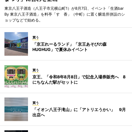
東京八王子酒造（八王子市元横山町1）が8月7日、イベント「生酒bar
By 東京八王子酒造」を料亭「すゞ香」（中町）に置く醸造所併設のシ
ョップなどで始める。
買う
「京王れーるランド」「京王あそびの森
HUGHUG」で夏休みイベント
買う
京王、「令和8年8月8日」で記念入場券販売へ 8
にちなんだ駅がセットに
買う
「イオン八王子滝山」に「アトリエうかい」 9月
出店へ