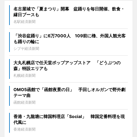
名古屋城で「夏まつり」開幕 盆踊りを毎日開催、飲食・
縁日ブースも
名駅経済新聞
「渋谷盆踊り」に6万7000人 109前に櫓、外国人観光客
も踊りの輪に
シブヤ経済新聞
大丸札幌店で任天堂ポップアップストア 「どうぶつの
森」特設エリアも
札幌経済新聞
OMO5函館で「函館夜景の日」 手回しオルガンで野外劇
テーマ曲
函館経済新聞
香港・九龍塘に韓国料理店「Social」 韓国定番料理を現
代風に
香港経済新聞