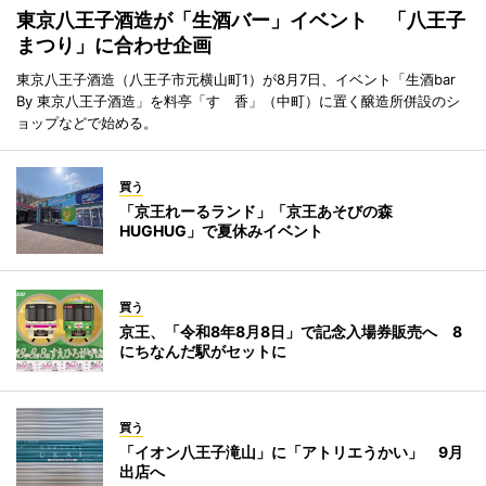
東京八王子酒造が「生酒バー」イベント 「八王子
まつり」に合わせ企画
東京八王子酒造（八王子市元横山町1）が8月7日、イベント「生酒bar
By 東京八王子酒造」を料亭「すゞ香」（中町）に置く醸造所併設のシ
ョップなどで始める。
買う
「京王れーるランド」「京王あそびの森
HUGHUG」で夏休みイベント
買う
京王、「令和8年8月8日」で記念入場券販売へ 8
にちなんだ駅がセットに
買う
「イオン八王子滝山」に「アトリエうかい」 9月
出店へ