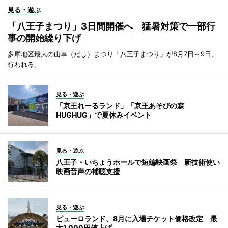
見る・遊ぶ
「八王子まつり」3日間開催へ 猛暑対策で一部行
事の開始繰り下げ
多摩地区最大の山車（だし）まつり「八王子まつり」が8月7日～9日、
行われる。
見る・遊ぶ
「京王れーるランド」「京王あそびの森
HUGHUG」で夏休みイベント
見る・遊ぶ
八王子・いちょうホールで短編映画祭 新技術使い
映画音声の補聴支援
見る・遊ぶ
ピューロランド、8月に入場チケット価格改定 最
大1,000円値上げ