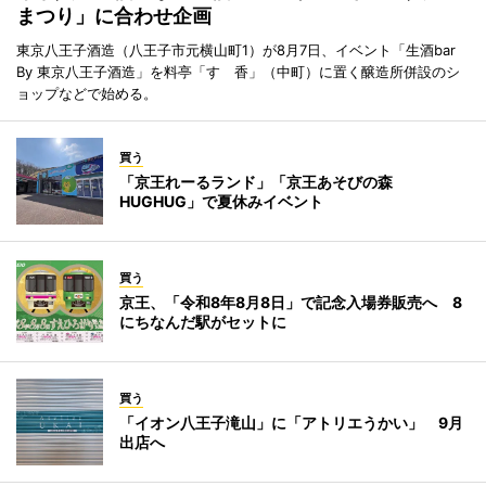
まつり」に合わせ企画
東京八王子酒造（八王子市元横山町1）が8月7日、イベント「生酒bar
By 東京八王子酒造」を料亭「すゞ香」（中町）に置く醸造所併設のシ
ョップなどで始める。
買う
「京王れーるランド」「京王あそびの森
HUGHUG」で夏休みイベント
買う
京王、「令和8年8月8日」で記念入場券販売へ 8
にちなんだ駅がセットに
買う
「イオン八王子滝山」に「アトリエうかい」 9月
出店へ