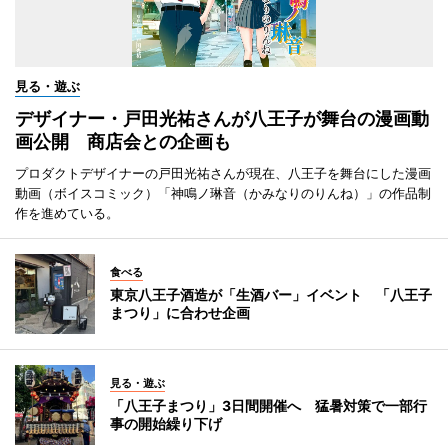
見る・遊ぶ
デザイナー・戸田光祐さんが八王子が舞台の漫画動
画公開 商店会との企画も
プロダクトデザイナーの戸田光祐さんが現在、八王子を舞台にした漫画
動画（ボイスコミック）「神鳴ノ琳音（かみなりのりんね）」の作品制
作を進めている。
食べる
東京八王子酒造が「生酒バー」イベント 「八王子
まつり」に合わせ企画
見る・遊ぶ
「八王子まつり」3日間開催へ 猛暑対策で一部行
事の開始繰り下げ