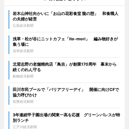
岩木山神社向かいに「お山の花彩食堂 龍の憩」 和食職人
の夫婦が経営
弘前経済新聞
浅草・松が谷にニットカフェ「ito-mori」 編み物好きが
集う場に
浅草経済新聞
北習志野の老舗精肉店「鳥吉」が創業170周年 幕末から
続くのれん守る
船橋経済新聞
田川市民プールで「バリアフリーデイ」 開催に向けCFで
協力呼びかけ
筑豊経済新聞
3年連続甲子園出場の関東一高を応援 グリーンパレスが特
別ランチ
江戸川経済新聞