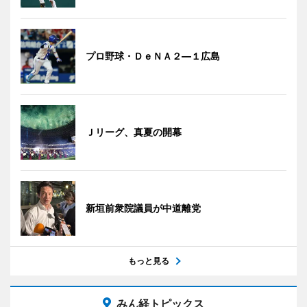
プロ野球・ＤｅＮＡ２―１広島
Ｊリーグ、真夏の開幕
新垣前衆院議員が中道離党
もっと見る
みん経トピックス