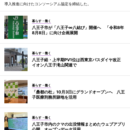
導入推進に向けたコンソーシアム協定を締結した。
暮らす・働く
八王子市が「八王子∞八結び」開催へ 「令和8年
8月8日」に向け企画展開
暮らす・働く
八王子経・上半期PV1位は西東京バスダイヤ改正
イオン八王子滝山関連で
暮らす・働く
「桑都の杜」10月3日にグランドオープンへ 八王
子医療刑務所跡地を活用
暮らす・働く
八王子市内のクマの出没情報まとめたウェブアプリ
公開 オープンデータ活用