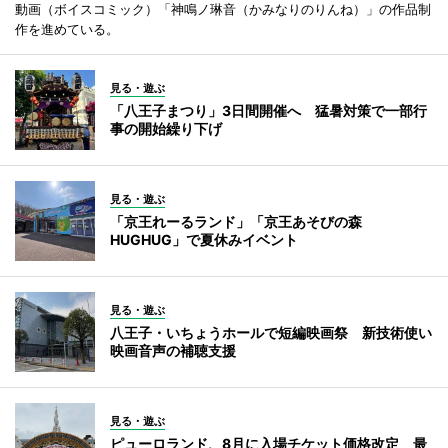
動画（ボイスコミック）「神鳴ノ琳音（かみなりのりんね）」の作品制
作を進めている。
見る・遊ぶ
「八王子まつり」3日間開催へ 猛暑対策で一部行
事の開始繰り下げ
見る・遊ぶ
「京王れーるランド」「京王あそびの森
HUGHUG」で夏休みイベント
見る・遊ぶ
八王子・いちょうホールで短編映画祭 新技術使い
映画音声の補聴支援
見る・遊ぶ
ピューロランド、8月に入場チケット価格改定 最