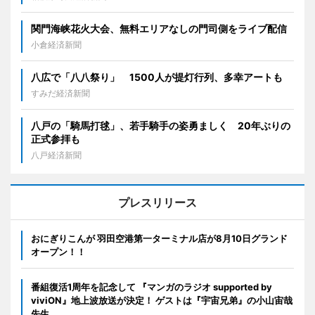
関門海峡花火大会、無料エリアなしの門司側をライブ配信
小倉経済新聞
八広で「八八祭り」 1500人が提灯行列、多幸アートも
すみだ経済新聞
八戸の「騎馬打毬」、若手騎手の姿勇ましく 20年ぶりの
正式参拝も
八戸経済新聞
プレスリリース
おにぎりこんが 羽田空港第一ターミナル店が8月10日グランド
オープン！！
番組復活1周年を記念して 『マンガのラジオ supported by
viviON』地上波放送が決定！ ゲストは『宇宙兄弟』の小山宙哉
先生