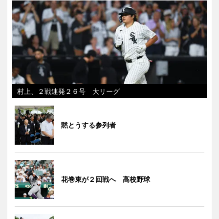
村上、２戦連発２６号 大リーグ
黙とうする参列者
花巻東が２回戦へ 高校野球