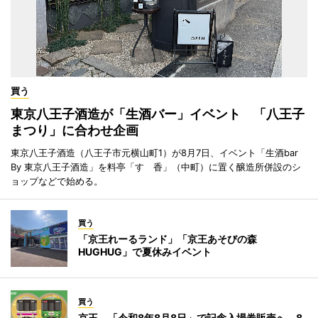
買う
東京八王子酒造が「生酒バー」イベント 「八王子
まつり」に合わせ企画
東京八王子酒造（八王子市元横山町1）が8月7日、イベント「生酒bar
By 東京八王子酒造」を料亭「すゞ香」（中町）に置く醸造所併設のシ
ョップなどで始める。
買う
「京王れーるランド」「京王あそびの森
HUGHUG」で夏休みイベント
買う
京王、「令和8年8月8日」で記念入場券販売へ 8