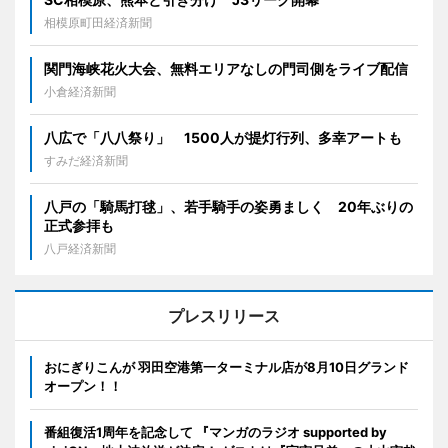
相模原町田経済新聞
関門海峡花火大会、無料エリアなしの門司側をライブ配信
小倉経済新聞
八広で「八八祭り」 1500人が提灯行列、多幸アートも
すみだ経済新聞
八戸の「騎馬打毬」、若手騎手の姿勇ましく 20年ぶりの
正式参拝も
八戸経済新聞
プレスリリース
おにぎりこんが 羽田空港第一ターミナル店が8月10日グランド
オープン！！
番組復活1周年を記念して 『マンガのラジオ supported by