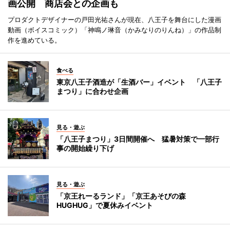
画公開 商店会との企画も
プロダクトデザイナーの戸田光祐さんが現在、八王子を舞台にした漫画
動画（ボイスコミック）「神鳴ノ琳音（かみなりのりんね）」の作品制
作を進めている。
食べる
東京八王子酒造が「生酒バー」イベント 「八王子
まつり」に合わせ企画
見る・遊ぶ
「八王子まつり」3日間開催へ 猛暑対策で一部行
事の開始繰り下げ
見る・遊ぶ
「京王れーるランド」「京王あそびの森
HUGHUG」で夏休みイベント