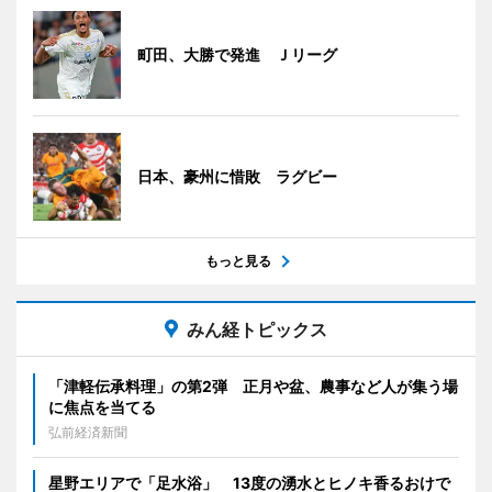
町田、大勝で発進 Ｊリーグ
日本、豪州に惜敗 ラグビー
もっと見る
みん経トピックス
「津軽伝承料理」の第2弾 正月や盆、農事など人が集う場
に焦点を当てる
弘前経済新聞
星野エリアで「足水浴」 13度の湧水とヒノキ香るおけで