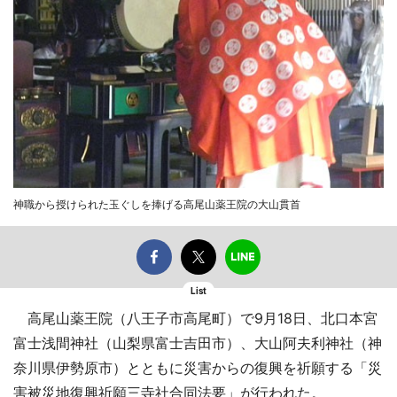
神職から授けられた玉ぐしを捧げる高尾山薬王院の大山貫首
List
高尾山薬王院（八王子市高尾町）で9月18日、北口本宮
富士浅間神社（山梨県富士吉田市）、大山阿夫利神社（神
奈川県伊勢原市）とともに災害からの復興を祈願する「災
害被災地復興祈願三寺社合同法要」が行われた。