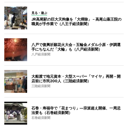
見る・遊ぶ
JR高尾駅の巨大天狗像を「大掃除」－高尾山薬王院の
職員が手作業で（八王子経済新聞）
八戸で復興祈願花火大会－五輪金メダル小原・伊調選
手にちなんだ「大輪」も（八戸経済新聞）
八戸経済新聞
大船渡で地元資本・大型スーパー「マイヤ」再開－開
店前に市民200人（三陸経済新聞）
三陸経済新聞
石巻・寿福寺で「花まつり」―宗派超え開催、一周忌
法要も（石巻経済新聞）
石巻経済新聞