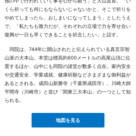
係の中で行われていく事を心から願う」と大山貫首。「い
くら祈っても何にもならないじゃないかと、そこで祈りを
やめてしまったら、おしまいになってしまう」としたうえ
で、「私たちも微力だが、それぞれの立場で力を寄せ合い
復興が一日も早くできることを祈念したい」と話す。
同院は、744年に開山されたと伝えられている真言宗智
山派の大本山。本堂は標高約600メートルの高尾山頂に位
置するほか、山中にも同院の諸堂が数多く点在。家内安全
や交通安全、学業成就、健康祈願などさまざまな御利益が
あるとされる。成田山新勝寺（千葉県成田市）、川崎大師
平間寺（川崎市）と並び「関東三大本山」の一つとして知
られる。
地図を見る