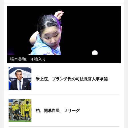
張本美和、４強入り
米上院、ブランチ氏の司法長官人事承認
柏、開幕白星 Ｊリーグ