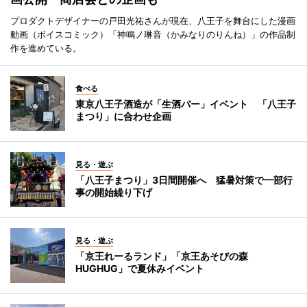
プロダクトデザイナーの戸田光祐さんが現在、八王子を舞台にした漫画
動画（ボイスコミック）「神鳴ノ琳音（かみなりのりんね）」の作品制
作を進めている。
食べる
東京八王子酒造が「生酒バー」イベント 「八王子
まつり」に合わせ企画
見る・遊ぶ
「八王子まつり」3日間開催へ 猛暑対策で一部行
事の開始繰り下げ
見る・遊ぶ
「京王れーるランド」「京王あそびの森
HUGHUG」で夏休みイベント