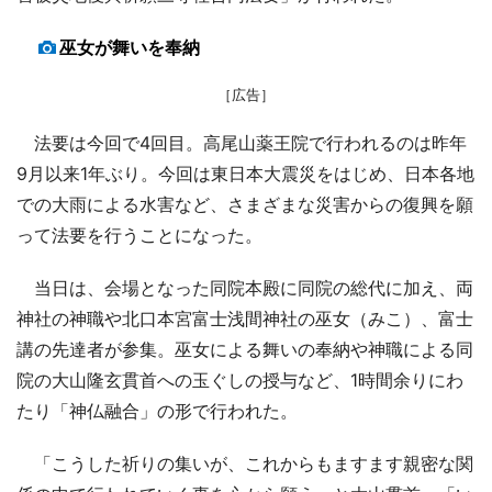
巫女が舞いを奉納
［広告］
法要は今回で4回目。高尾山薬王院で行われるのは昨年
9月以来1年ぶり。今回は東日本大震災をはじめ、日本各地
での大雨による水害など、さまざまな災害からの復興を願
って法要を行うことになった。
当日は、会場となった同院本殿に同院の総代に加え、両
神社の神職や北口本宮富士浅間神社の巫女（みこ）、富士
講の先達者が参集。巫女による舞いの奉納や神職による同
院の大山隆玄貫首への玉ぐしの授与など、1時間余りにわ
たり「神仏融合」の形で行われた。
「こうした祈りの集いが、これからもますます親密な関