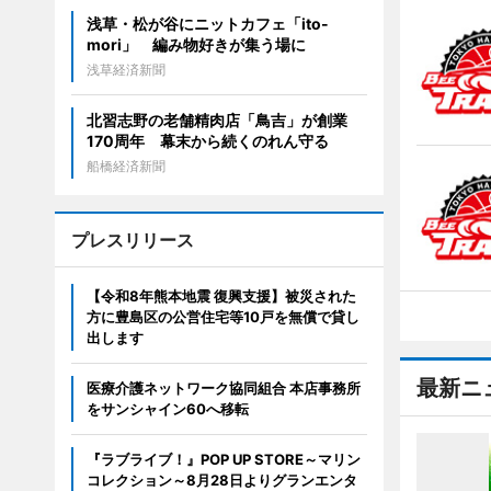
浅草・松が谷にニットカフェ「ito-
mori」 編み物好きが集う場に
浅草経済新聞
北習志野の老舗精肉店「鳥吉」が創業
170周年 幕末から続くのれん守る
船橋経済新聞
プレスリリース
【令和8年熊本地震 復興支援】被災された
方に豊島区の公営住宅等10戸を無償で貸し
出します
最新ニ
医療介護ネットワーク協同組合 本店事務所
をサンシャイン60へ移転
『ラブライブ！』POP UP STORE～マリン
コレクション～8月28日よりグランエンタ