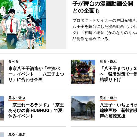
子が舞台の漫画動画公開
との企画も
プロダクトデザイナーの戸田光祐さ
八王子を舞台にした漫画動画（ボイ
ク）「神鳴ノ琳音（かみなりのりん
品制作を進めている。
食べる
見る・遊ぶ
東京八王子酒造が「生酒バ
「八王子まつり」
ー」イベント 「八王子まつ
へ 猛暑対策で一
り」に合わせ企画
始繰り下げ
見る・遊ぶ
見る・遊ぶ
「京王れーるランド」「京王
八王子・いちょう
あそびの森 HUGHUG」で夏
編映画祭 新技術
休みイベント
声の補聴支援
見る・遊ぶ