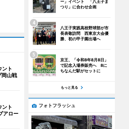
ー」イベント 「八王子ま
つり」に合わせ企画
八王子実践高校野球部が市
長表敬訪問 西東京大会優
勝、初の甲子園出場へ
京王、「令和8年8月8日」
で記念入場券販売へ 8に
ウント
ちなんだ駅がセットに
プ岡山戦
もっと見る
フォトフラッシュ
ウント
イブアロー