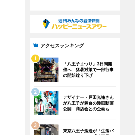
アクセスランキング
「八王子まつり」3日間開
催へ 猛暑対策で一部行事
の開始繰り下げ
デザイナー・戸田光祐さん
が八王子が舞台の漫画動画
公開 商店会との企画も
東京八王子酒造が「生酒バ