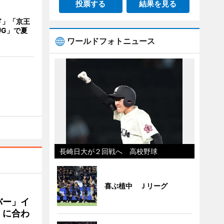
投票する
結果を見る
ド」「京王
UG」で夏
ワールドフォトニュース
長崎日大が２回戦へ 高校野球
喜ぶ植中 Ｊリーグ
バー」イ
」に合わ