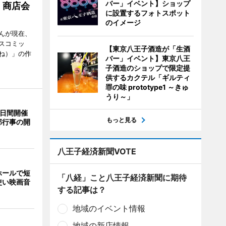
バー」イベント】ショップ
 商店会
に設置するフォトスポット
のイメージ
んが現在、
スコミッ
【東京八王子酒造が「生酒
ね）」の作
バー」イベント】東京八王
子酒造のショップで限定提
供するカクテル「ギルティ
罪の味 prototype1 ～きゅ
うり～」
3日間開催
もっと見る
部行事の開
八王子経済新聞VOTE
ホールで短
「八経」こと八王子経済新聞に期待
使い映画音
する記事は？
地域のイベント情報
地域の新店情報