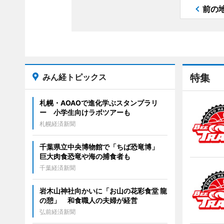
前の
みん経トピックス
特集
札幌・AOAOで進化学ぶスタンプラリ
ー 小学生向けラボツアーも
札幌経済新聞
千葉県立中央博物館で「ちば恐竜博」
巨大肉食恐竜や海の捕食者も
千葉経済新聞
岩木山神社向かいに「お山の花彩食堂 龍
の憩」 和食職人の夫婦が経営
弘前経済新聞