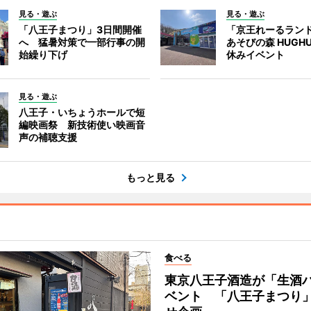
見る・遊ぶ
見る・遊ぶ
「八王子まつり」3日間開催
「京王れーるラン
へ 猛暑対策で一部行事の開
あそびの森 HUGH
始繰り下げ
休みイベント
見る・遊ぶ
八王子・いちょうホールで短
編映画祭 新技術使い映画音
声の補聴支援
もっと見る
食べる
東京八王子酒造が「生酒
ベント 「八王子まつり