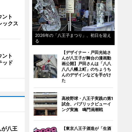
ウント
ビレックス
2026年の「八王子まつり」、初日を迎え
る
【デザイナー・戸田光祐さ
ウント
んが八王子が舞台の漫画動
イテッド
画公開】戸田さんは「八八
八八八幡上町」のちょうち
んのデザインなどを手がけ
た
高校野球・八王子実践の第1
試合、パブリックビューイ
ング実施 鳴門渦潮戦
んが八王
【東京八王子酒造が「生酒