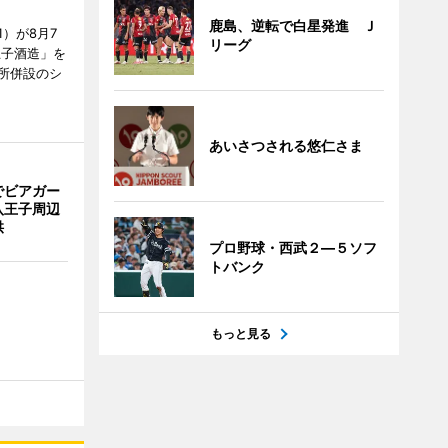
鹿島、逆転で白星発進 Ｊ
）が8月7
リーグ
王子酒造」を
所併設のシ
あいさつされる悠仁さま
でビアガー
八王子周辺
供
プロ野球・西武２―５ソフ
トバンク
もっと見る