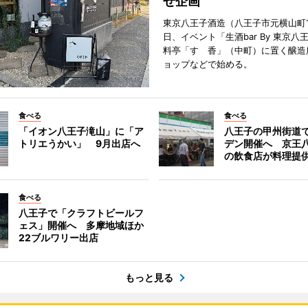
せ企画
東京八王子酒造（八王子市元横山町1
日、イベント「生酒bar By 東京八
料亭「すゞ香」（中町）に置く醸造
ョップなどで始める。
食べる
食べる
「イオン八王子滝山」に「ア
八王子の甲州街道
トリエうかい」 9月出店へ
デン開催へ 京王
の飲食店が料理提
食べる
八王子で「クラフトビールフ
ェス」開催へ 多摩地域ほか
22ブルワリー出店
もっと見る