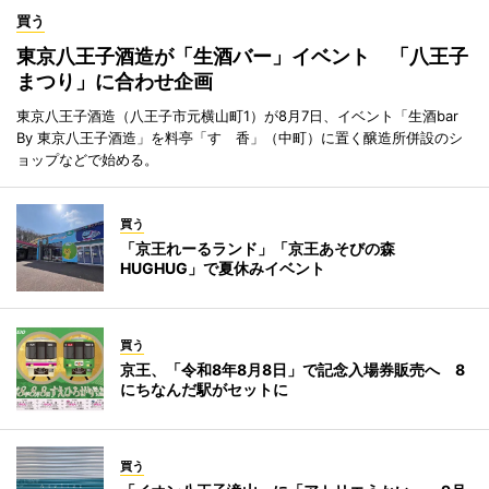
買う
東京八王子酒造が「生酒バー」イベント 「八王子
まつり」に合わせ企画
東京八王子酒造（八王子市元横山町1）が8月7日、イベント「生酒bar
By 東京八王子酒造」を料亭「すゞ香」（中町）に置く醸造所併設のシ
ョップなどで始める。
買う
「京王れーるランド」「京王あそびの森
HUGHUG」で夏休みイベント
買う
京王、「令和8年8月8日」で記念入場券販売へ 8
にちなんだ駅がセットに
買う