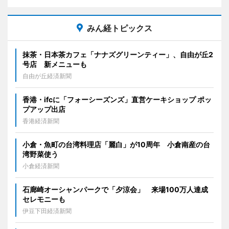
みん経トピックス
抹茶・日本茶カフェ「ナナズグリーンティー」、自由が丘2
号店 新メニューも
自由が丘経済新聞
香港・ifcに「フォーシーズンズ」直営ケーキショップ ポッ
プアップ出店
香港経済新聞
小倉・魚町の台湾料理店「麗白」が10周年 小倉南産の台
湾野菜使う
小倉経済新聞
石廊崎オーシャンパークで「夕涼会」 来場100万人達成
セレモニーも
伊豆下田経済新聞