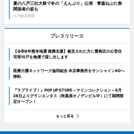
夏の八戸三社大祭で冬の「えんぶり」公演 青森ねぶた祭
関係者の姿も
八戸経済新聞
プレスリリース
【令和8年熊本地震 復興支援】被災された方に豊島区の公営住
宅等10戸を無償で貸し出します
医療介護ネットワーク協同組合 本店事務所をサンシャイン60へ
移転
『ラブライブ！』POP UP STORE～マリンコレクション～8月
28日よりグランエンタス（秋葉原オノデンビル1F）にて期間限
定オープン！
もっと見る