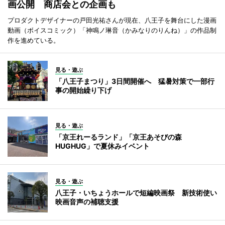
画公開 商店会との企画も
プロダクトデザイナーの戸田光祐さんが現在、八王子を舞台にした漫画
動画（ボイスコミック）「神鳴ノ琳音（かみなりのりんね）」の作品制
作を進めている。
見る・遊ぶ
「八王子まつり」3日間開催へ 猛暑対策で一部行
事の開始繰り下げ
見る・遊ぶ
「京王れーるランド」「京王あそびの森
HUGHUG」で夏休みイベント
見る・遊ぶ
八王子・いちょうホールで短編映画祭 新技術使い
映画音声の補聴支援