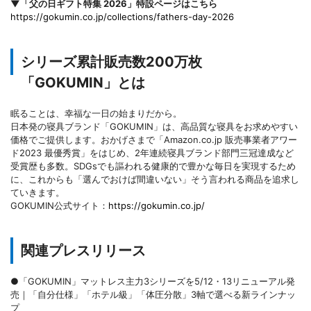
▼「父の日ギフト特集 2026」特設ページはこちら
https://gokumin.co.jp/collections/fathers-day-2026
シリーズ累計販売数200万枚
「GOKUMIN」とは
眠ることは、幸福な一日の始まりだから。
日本発の寝具ブランド「GOKUMIN」は、高品質な寝具をお求めやすい
価格でご提供します。おかげさまで「Amazon.co.jp 販売事業者アワー
ド2023 最優秀賞」をはじめ、2年連続寝具ブランド部門三冠達成など
受賞歴も多数。SDGsでも謳われる健康的で豊かな毎日を実現するため
に、これからも「選んでおけば間違いない」そう言われる商品を追求し
ていきます。
GOKUMIN公式サイト：
https://gokumin.co.jp/
関連プレスリリース
●「GOKUMIN」マットレス主力3シリーズを5/12・13リニューアル発
売｜「自分仕様」「ホテル級」「体圧分散」3軸で選べる新ラインナッ
プ