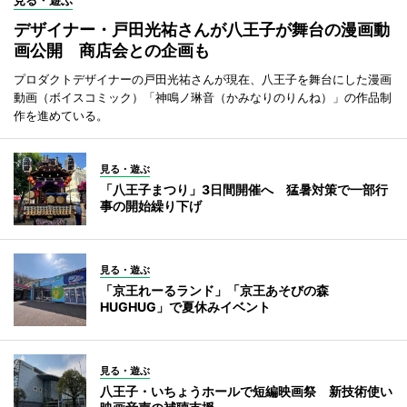
デザイナー・戸田光祐さんが八王子が舞台の漫画動
画公開 商店会との企画も
プロダクトデザイナーの戸田光祐さんが現在、八王子を舞台にした漫画
動画（ボイスコミック）「神鳴ノ琳音（かみなりのりんね）」の作品制
作を進めている。
見る・遊ぶ
「八王子まつり」3日間開催へ 猛暑対策で一部行
事の開始繰り下げ
見る・遊ぶ
「京王れーるランド」「京王あそびの森
HUGHUG」で夏休みイベント
見る・遊ぶ
八王子・いちょうホールで短編映画祭 新技術使い