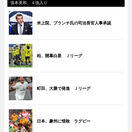
張本美和、４強入り
米上院、ブランチ氏の司法長官人事承認
柏、開幕白星 Ｊリーグ
町田、大勝で発進 Ｊリーグ
日本、豪州に惜敗 ラグビー