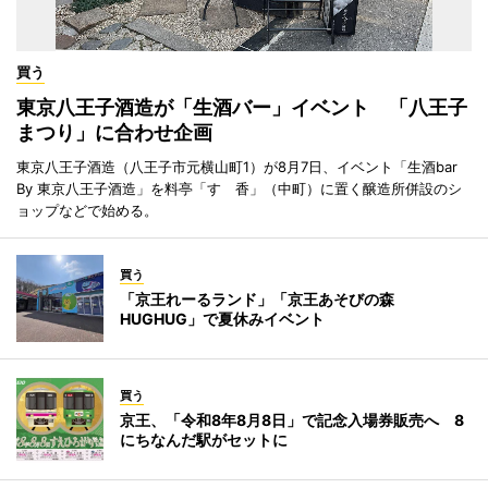
買う
東京八王子酒造が「生酒バー」イベント 「八王子
まつり」に合わせ企画
東京八王子酒造（八王子市元横山町1）が8月7日、イベント「生酒bar
By 東京八王子酒造」を料亭「すゞ香」（中町）に置く醸造所併設のシ
ョップなどで始める。
買う
「京王れーるランド」「京王あそびの森
HUGHUG」で夏休みイベント
買う
京王、「令和8年8月8日」で記念入場券販売へ 8
にちなんだ駅がセットに