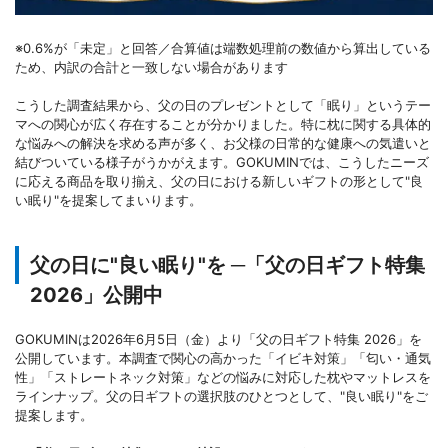
※0.6%が「未定」と回答／合算値は端数処理前の数値から算出している
ため、内訳の合計と一致しない場合があります
こうした調査結果から、父の日のプレゼントとして「眠り」というテー
マへの関心が広く存在することが分かりました。特に枕に関する具体的
な悩みへの解決を求める声が多く、お父様の日常的な健康への気遣いと
結びついている様子がうかがえます。GOKUMINでは、こうしたニーズ
に応える商品を取り揃え、父の日における新しいギフトの形として"良
い眠り"を提案してまいります。
父の日に"良い眠り"を ─「父の日ギフト特集
2026」公開中
GOKUMINは2026年6月5日（金）より「父の日ギフト特集 2026」を
公開しています。本調査で関心の高かった「イビキ対策」「匂い・通気
性」「ストレートネック対策」などの悩みに対応した枕やマットレスを
ラインナップ。父の日ギフトの選択肢のひとつとして、"良い眠り"をご
提案します。