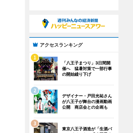
アクセスランキング
「八王子まつり」3日間開
催へ 猛暑対策で一部行事
の開始繰り下げ
デザイナー・戸田光祐さん
が八王子が舞台の漫画動画
公開 商店会との企画も
東京八王子酒造が「生酒バ