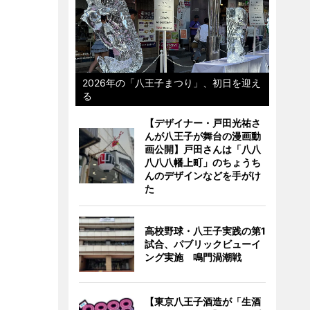
2026年の「八王子まつり」、初日を迎え
る
【デザイナー・戸田光祐さ
んが八王子が舞台の漫画動
画公開】戸田さんは「八八
八八八幡上町」のちょうち
んのデザインなどを手がけ
た
高校野球・八王子実践の第1
試合、パブリックビューイ
ング実施 鳴門渦潮戦
【東京八王子酒造が「生酒