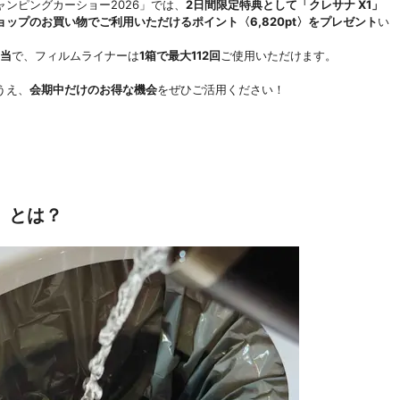
ンピングカーショー2026」では、
2日間限定特典として「クレサナ X1」
ップのお買い物でご利用いただけるポイント〈6,820pt〉をプレゼント
い
相当
で、フィルムライナーは
1箱で最大112回
ご使用いただけます。
うえ、
会期中だけのお得な機会
をぜひご活用ください！
」とは？