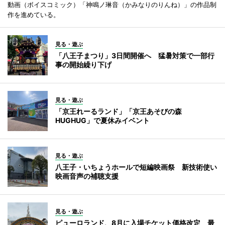
動画（ボイスコミック）「神鳴ノ琳音（かみなりのりんね）」の作品制
作を進めている。
見る・遊ぶ
「八王子まつり」3日間開催へ 猛暑対策で一部行
事の開始繰り下げ
見る・遊ぶ
「京王れーるランド」「京王あそびの森
HUGHUG」で夏休みイベント
見る・遊ぶ
八王子・いちょうホールで短編映画祭 新技術使い
映画音声の補聴支援
見る・遊ぶ
ピューロランド、8月に入場チケット価格改定 最