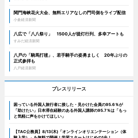
関門海峡花火大会、無料エリアなしの門司側をライブ配信
小倉経済新聞
八広で「八八祭り」 1500人が提灯行列、多幸アートも
すみだ経済新聞
八戸の「騎馬打毬」、若手騎手の姿勇ましく 20年ぶりの
正式参拝も
八戸経済新聞
プレスリリース
困っている外国人旅行者に接した・見かけた会員の95.6％が
「助けたい」日本滞在経験のある外国人講師の95.7％は「もっ
と気軽に声をかけてほしい」
【TAC公務員】8/13(木)「オンラインオリエンテーション（体
験入学）」を無料で開催！学習スタートはじめの1歩！