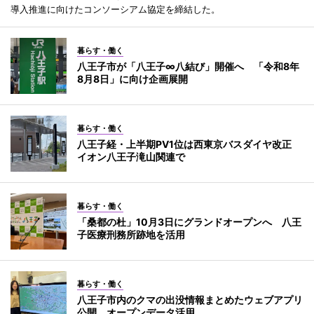
導入推進に向けたコンソーシアム協定を締結した。
暮らす・働く
八王子市が「八王子∞八結び」開催へ 「令和8年
8月8日」に向け企画展開
暮らす・働く
八王子経・上半期PV1位は西東京バスダイヤ改正
イオン八王子滝山関連で
暮らす・働く
「桑都の杜」10月3日にグランドオープンへ 八王
子医療刑務所跡地を活用
暮らす・働く
八王子市内のクマの出没情報まとめたウェブアプリ
公開 オープンデータ活用