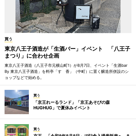
買う
東京八王子酒造が「生酒バー」イベント 「八王子
まつり」に合わせ企画
東京八王子酒造（八王子市元横山町1）が8月7日、イベント「生酒bar
By 東京八王子酒造」を料亭「すゞ香」（中町）に置く醸造所併設のシ
ョップなどで始める。
買う
「京王れーるランド」「京王あそびの森
HUGHUG」で夏休みイベント
買う
京王、「令和8年8月8日」で記念入場券販売へ 8