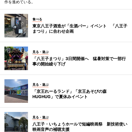
作を進めている。
食べる
東京八王子酒造が「生酒バー」イベント 「八王子
まつり」に合わせ企画
見る・遊ぶ
「八王子まつり」3日間開催へ 猛暑対策で一部行
事の開始繰り下げ
見る・遊ぶ
「京王れーるランド」「京王あそびの森
HUGHUG」で夏休みイベント
見る・遊ぶ
八王子・いちょうホールで短編映画祭 新技術使い
映画音声の補聴支援