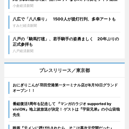
小倉経済新聞
八広で「八八祭り」 1500人が提灯行列、多幸アートも
すみだ経済新聞
八戸の「騎馬打毬」、若手騎手の姿勇ましく 20年ぶりの
正式参拝も
八戸経済新聞
プレスリリース／東京都
おにぎりこんが 羽田空港第一ターミナル店が8月10日グランド
オープン！！
番組復活1周年を記念して 『マンガのラジオ supported by
viviON』地上波放送が決定！ ゲストは『宇宙兄弟』の小山宙哉
先生
映画『元メンに呼び出されたら、そこは異次元空間だった』