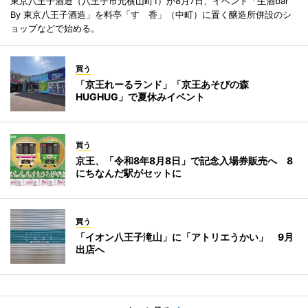
東京八王子酒造（八王子市元横山町1）が8月7日、イベント「生酒bar
By 東京八王子酒造」を料亭「すゞ香」（中町）に置く醸造所併設のシ
ョップなどで始める。
買う
「京王れーるランド」「京王あそびの森
HUGHUG」で夏休みイベント
買う
京王、「令和8年8月8日」で記念入場券販売へ 8
にちなんだ駅がセットに
買う
「イオン八王子滝山」に「アトリエうかい」 9月
出店へ