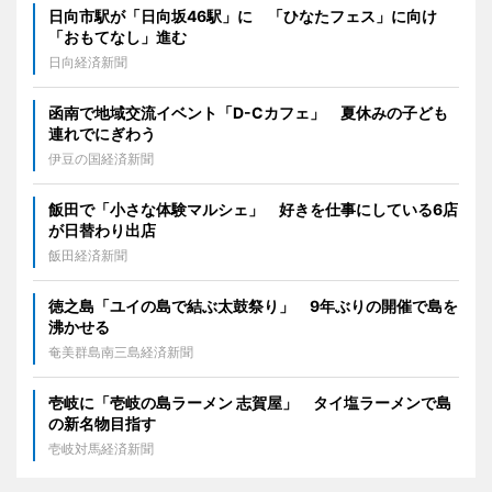
日向市駅が「日向坂46駅」に 「ひなたフェス」に向け
「おもてなし」進む
日向経済新聞
函南で地域交流イベント「D-Cカフェ」 夏休みの子ども
連れでにぎわう
伊豆の国経済新聞
飯田で「小さな体験マルシェ」 好きを仕事にしている6店
が日替わり出店
飯田経済新聞
徳之島「ユイの島で結ぶ太鼓祭り」 9年ぶりの開催で島を
沸かせる
奄美群島南三島経済新聞
壱岐に「壱岐の島ラーメン 志賀屋」 タイ塩ラーメンで島
の新名物目指す
壱岐対馬経済新聞