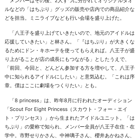
メンバーはその後、2人ずつに分かれてオリジナルタオ
ルなどの「はちぷり」グッズの販売や店内での商品紹介な
どを担当。ミニライブなども行い会場を盛り上げた。
「八王子を盛り上げていきたいので、地元のアイドルは
応援していきたい」と林さん。「『はちぷり』が大きくな
るためにドン・キホーテを使ってもらえれば。八王子が盛
り上がることが店の成長にもつながる」としたうえで、
「前回、今回と、どんどん参加する方を増やして、八王子
中に知られるアイドルにしたい」と意気込む。「これは序
章。僕はここに劇場をつくりたい」とも。
「8 princess」は、昨年8月に行われたオーディション
「Scout For Eight Princess（スカウト・フォー・エイ
ト・プリンセス）」から生まれたアイドルユニット。「は
ちぷり」の愛称で知られ、メンバー全員が八王子在住・在
学中。市野せりかさん、中神璃子さん、櫻井あかねさん、