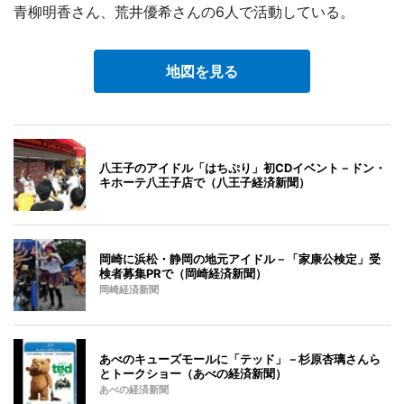
青柳明香さん、荒井優希さんの6人で活動している。
地図を見る
八王子のアイドル「はちぷり」初CDイベント－ドン・
キホーテ八王子店で（八王子経済新聞）
岡崎に浜松・静岡の地元アイドル－「家康公検定」受
検者募集PRで（岡崎経済新聞）
岡崎経済新聞
あべのキューズモールに「テッド」－杉原杏璃さんら
とトークショー（あべの経済新聞）
あべの経済新聞