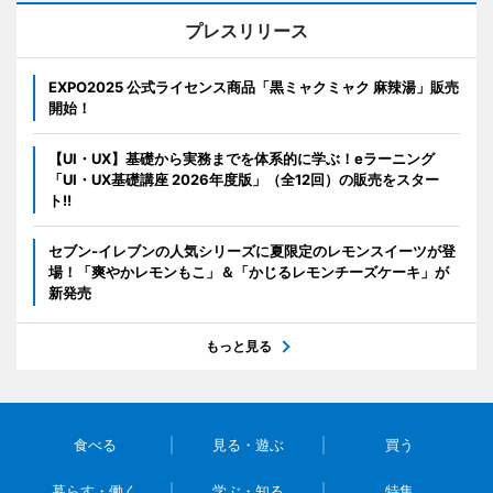
プレスリリース
EXPO2025 公式ライセンス商品「黒ミャクミャク 麻辣湯」販売
開始！
【UI・UX】基礎から実務までを体系的に学ぶ！eラーニング
「UI・UX基礎講座 2026年度版」（全12回）の販売をスター
ト!!
セブン‐イレブンの人気シリーズに夏限定のレモンスイーツが登
場！「爽やかレモンもこ」＆「かじるレモンチーズケーキ」が
新発売
もっと見る
食べる
見る・遊ぶ
買う
暮らす・働く
学ぶ・知る
特集