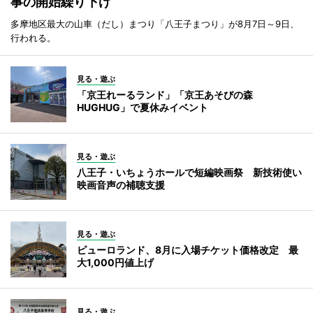
事の開始繰り下げ
多摩地区最大の山車（だし）まつり「八王子まつり」が8月7日～9日、
行われる。
見る・遊ぶ
「京王れーるランド」「京王あそびの森
HUGHUG」で夏休みイベント
見る・遊ぶ
八王子・いちょうホールで短編映画祭 新技術使い
映画音声の補聴支援
見る・遊ぶ
ピューロランド、8月に入場チケット価格改定 最
大1,000円値上げ
見る・遊ぶ