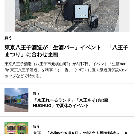
買う
東京八王子酒造が「生酒バー」イベント 「八王子
まつり」に合わせ企画
東京八王子酒造（八王子市元横山町1）が8月7日、イベント「生酒bar
By 東京八王子酒造」を料亭「すゞ香」（中町）に置く醸造所併設のシ
ョップなどで始める。
買う
「京王れーるランド」「京王あそびの森
HUGHUG」で夏休みイベント
買う
京王、「令和8年8月8日」で記念入場券販売へ 8