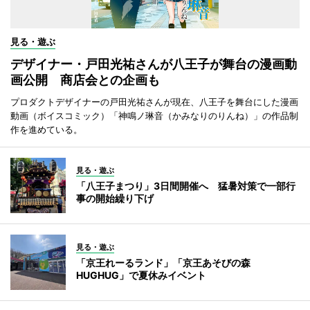
見る・遊ぶ
デザイナー・戸田光祐さんが八王子が舞台の漫画動
画公開 商店会との企画も
プロダクトデザイナーの戸田光祐さんが現在、八王子を舞台にした漫画
動画（ボイスコミック）「神鳴ノ琳音（かみなりのりんね）」の作品制
作を進めている。
見る・遊ぶ
「八王子まつり」3日間開催へ 猛暑対策で一部行
事の開始繰り下げ
見る・遊ぶ
「京王れーるランド」「京王あそびの森
HUGHUG」で夏休みイベント