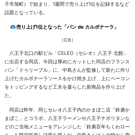
子市旭町）で始まり、1週間で売り上げ1位を記録するなど
話題となっている。
売り上げ1位となった「パン de カルボナーラ」
［広告］
八王子北口の駅ビル「CELEO（セレオ）八王子 北館」
に出店する同店。今回は厚めにカットした同店のフランス
パン「ドゥリーブル」に、中島さんが監修して新たに作り
上げたカルボナーラソースをかけ焼き上げ、上にベーコン
をトッピングするなど工夫を凝らした新商品を作り上げ
た。
同店は昨年、同じセレオ八王子内のかまぼこ店「鈴廣か
まぼこ」とコラボ。八王子ラーメンや八王子ナポリタンな
どのご当地メニューをアレンジした「鈴廣百年ちくわロー
ル」を限定販売し話題を呼んだ。中島さんはこの時から商