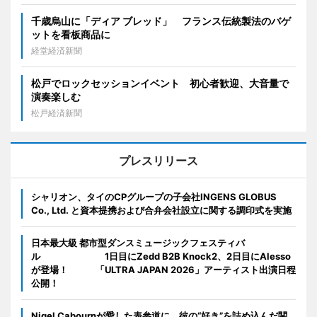
千歳烏山に「ディア ブレッド」 フランス伝統製法のバゲ
ットを看板商品に
経堂経済新聞
松戸でロックセッションイベント 初心者歓迎、大音量で
演奏楽しむ
松戸経済新聞
プレスリリース
シャリオン、タイのCPグループの子会社INGENS GLOBUS
Co., Ltd. と資本提携および合弁会社設立に関する調印式を実施
日本最大級 都市型ダンスミュージックフェスティバ
ル 1日目にZedd B2B Knock2、2日目にAlesso
が登場！ 「ULTRA JAPAN 2026」アーティスト出演日程
公開！
Nigel Cabournが愛した表参道に、彼の“好き”を詰め込んだ関