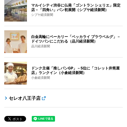
マルイシティ渋谷に仏発「ゴントラン シェリエ」限定
店－「四角い」パン初展開（シブヤ経済新聞）
シブヤ経済新聞
白金高輪にベーカリー「ベッカライ ブラウベルグ」－
ドイツパンにこだわる（品川経済新聞）
品川経済新聞
ドンク主催「推しパンGP」－5位に「コレット井筒屋
店」ランクイン（小倉経済新聞）
小倉経済新聞
セレオ八王子店