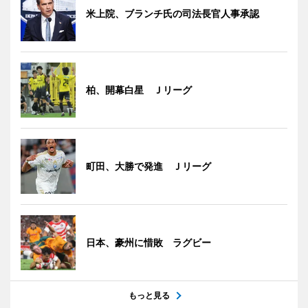
米上院、ブランチ氏の司法長官人事承認
柏、開幕白星 Ｊリーグ
町田、大勝で発進 Ｊリーグ
日本、豪州に惜敗 ラグビー
もっと見る