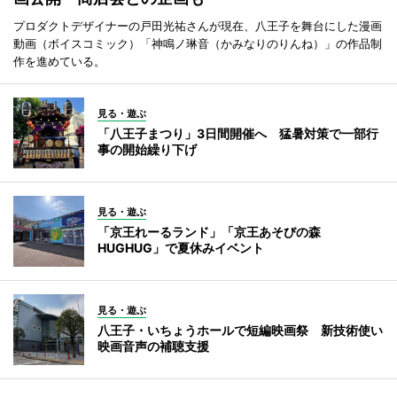
プロダクトデザイナーの戸田光祐さんが現在、八王子を舞台にした漫画
動画（ボイスコミック）「神鳴ノ琳音（かみなりのりんね）」の作品制
作を進めている。
見る・遊ぶ
「八王子まつり」3日間開催へ 猛暑対策で一部行
事の開始繰り下げ
見る・遊ぶ
「京王れーるランド」「京王あそびの森
HUGHUG」で夏休みイベント
見る・遊ぶ
八王子・いちょうホールで短編映画祭 新技術使い
映画音声の補聴支援