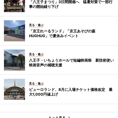
「八王子まつり」3日間開催へ 猛暑対策で一部行
事の開始繰り下げ
見る・遊ぶ
「京王れーるランド」「京王あそびの森
HUGHUG」で夏休みイベント
見る・遊ぶ
八王子・いちょうホールで短編映画祭 新技術使い
映画音声の補聴支援
見る・遊ぶ
ピューロランド、8月に入場チケット価格改定 最
大1,000円値上げ
もっと見る