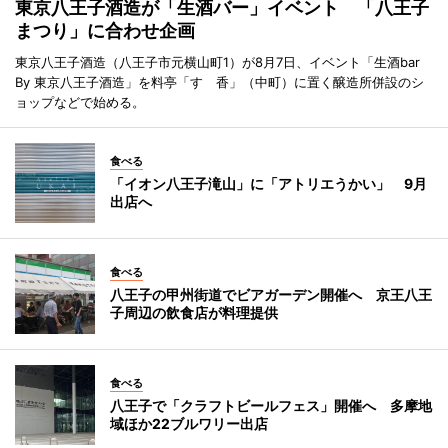
東京八王子酒造が「生酒バー」イベント 「八王子
まつり」に合わせ企画
東京八王子酒造（八王子市元横山町1）が8月7日、イベント「生酒bar
By 東京八王子酒造」を料亭「すゞ香」（中町）に置く醸造所併設のシ
ョップなどで始める。
食べる
「イオン八王子滝山」に「アトリエうかい」 9月
出店へ
食べる
八王子の甲州街道でビアガーデン開催へ 京王八王
子周辺の飲食店が料理提供
食べる
八王子で「クラフトビールフェス」開催へ 多摩地
域ほか22ブルワリー出店