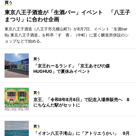
買う
東京八王子酒造が「生酒バー」イベント 「八王子
まつり」に合わせ企画
東京八王子酒造（八王子市元横山町1）が8月7日、イベント「生酒bar
By 東京八王子酒造」を料亭「すゞ香」（中町）に置く醸造所併設のシ
ョップなどで始める。
買う
「京王れーるランド」「京王あそびの森
HUGHUG」で夏休みイベント
買う
京王、「令和8年8月8日」で記念入場券販売へ 8
にちなんだ駅がセットに
買う
「イオン八王子滝山」に「アトリエうかい」 9月