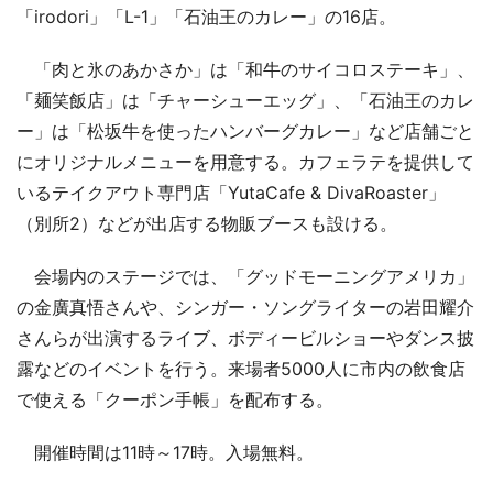
「irodori」「L-1」「石油王のカレー」の16店。
「肉と氷のあかさか」は「和牛のサイコロステーキ」、
「麺笑飯店」は「チャーシューエッグ」、「石油王のカレ
ー」は「松坂牛を使ったハンバーグカレー」など店舗ごと
にオリジナルメニューを用意する。カフェラテを提供して
いるテイクアウト専門店「YutaCafe & DivaRoaster」
（別所2）などが出店する物販ブースも設ける。
会場内のステージでは、「グッドモーニングアメリカ」
の金廣真悟さんや、シンガー・ソングライターの岩田耀介
さんらが出演するライブ、ボディービルショーやダンス披
露などのイベントを行う。来場者5000人に市内の飲食店
で使える「クーポン手帳」を配布する。
開催時間は11時～17時。入場無料。